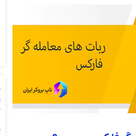
ی
ز
ی
گ
