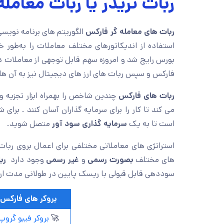
ربات تریدر یا ربات معام
ربات های معامله گر فارکس
الگوریتم های برنامه نویسی 
استفاده از اندیکاتورهای مختلف معاملات را به‌طور خ
بورس رایج شد و امروزه سهم قابل توجهی از معاملات د
فارکس و سپس ربات های ارز های دیجیتال نیز به آن ها 
ربات های فارکس
چندین شاخص را بهمراه ابزار تجزیه 
می کند تا کار را برای سرمایه گذاران آسان کنند . برای ش
است تا به یک
سرمایه گذاری سود آور
متصل شوید.
استراتژی های معاملاتی مختلفی برای اعمال بروی ربات 
های مختلف
بصورت رسمی
و
غیر رسمی
وجود دارد
رب
سوددهی قابل قبولی با ریسک پایین در طولانی مدت ارائ
بروکر های فارکس
🚀
بروکر فیبو گروپ