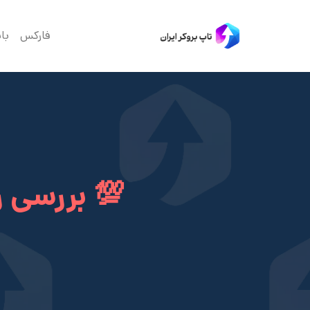
فارکس
با
💯 بررسی 