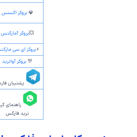
💎
بروکر اکسنس
💥
بروکر آمارکتس
⚡️
بروکر ای سی مارک
🎊
بروکر آواترید
پشتیبان فار
راهنمای کپ
ترید فارکس