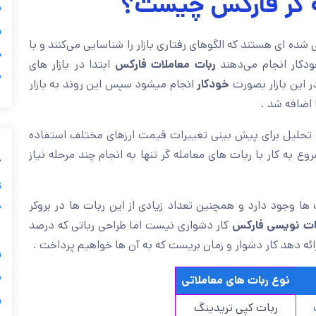
ربات تریدر یا ربا

الگوریتم های برنامه نویسی شده ای هستند که الگوهای رفتاری باز
ی
ابتدا در بازار های
ربات معاملات فارکس
استفاده از اندیکاتو

انجام میشود سپس این روند به بازار
خودکار
بورس رایج شد و ام
فارکس و سپ
چندین شاخص را بهمراه ابزار تجزیه و تحلیل برای پیش بینی 
می کند تا کار را برای سرمایه گذاران آسان کنند . برای شروع به 
ب
ز
ی
استراتژی های معاملاتی مختلفی برای اعمال بروی ربات ها وجود
کار دشواری نیست اما طراحی رباتی که درصد
ربات نویسی فار
گ
سوددهی قابل قبولی با ریسک پایین در طولانی مدت ارائه دهد 

نوع ربات های معاملاتی

ربات کپی تریدینگ