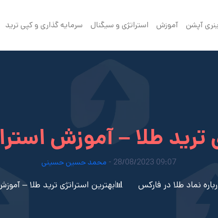
ینری آپشن
آموزش
استراتژی و سیگنال
سرمایه گذاری و کپی ترید
 ترید طلا – آموزش استرا
09:07 28/08/2023 -
محمد حسین حسینی
باره نماد طلا در فارکس
📊بهترین استراتژی ترید طلا – آموزش