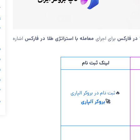
ب
ز
ی
اشاره
معامله با استراتژی طلا در فارکس
برای اجرای
بهترین برو
گ

لینک ثبت نام

ی

ثبت نام در بروکر الپاری
🔥
ر
بروکر آلپاری
🚀