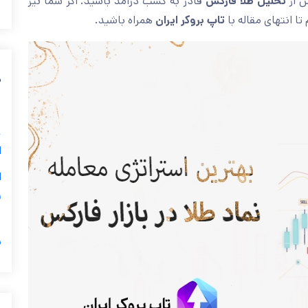
قادر به کسب درامد باشید. اگر شما نیز
تحلیل طلا فارکس
بطور
همراه باشید.
تاپ بروکر ایران
میباشید، دعوت میک
ی

ر
ت
ا
ن
س