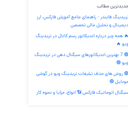
جدیدترین مطال
تریدینگ فایندر - راهنمای جامع آموزش فارکس، ار
دیجیتال و تحلیل مالی تخصص
🔥 همه چیز درباره اندیکاتور رسم کانال در تریدین
ویو 
🟢 7 بهترین اندیکاتورهای سیگنال دهی در تریدینگ
ویو 
🔴 روش های حذف تبلیغات تریدینگ ویو در گوش
موبایل 
سیگنال اتوماتیک فارکس 📶 انواع، مزایا و نحوه کا