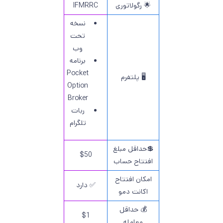
🌟 رگولاتوری
IFMRRC
نسخه
تحت
وب
برنامه
Pocket
🖥 پلتفرم
Option
Broker
ربات
تلگرام
💲حداقل مبلغ
$50
افتتاح حساب
امکان افتتاح
✅ دارد
اکانت دمو
💰 حداقل
$1
معامله