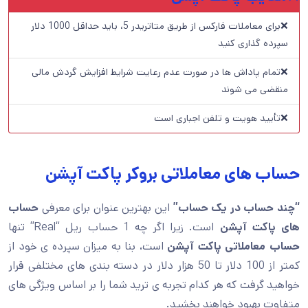
❌برای معاملات فارکس از طریق متاتریدر 5، باید حداقل 1000 دلار
سپرده گذاری کنید
❌تمام پاداش ها در صورت عدم رعایت شرایط افزایش گردش مالی
منقضی می شوند
❌تأیید هویت و تلفن اجباری است
حساب های معاملاتی بروکر پاکت آپشن
“چند حساب در یک حساب”
این بهترین عنوان برای معرفی
حساب
های پاکت آپشن
است. زیرا اگر چه 1 حساب ریل “Real” تنها
حساب معاملاتی پاکت آپشن
است، بنا به میزان سپرده ی خود از
کمتر از 100 دلار تا 50 هزار دلار در دسته بندی های مختلفی قرار
خواهید گرفت که هر کدام تجربه ی ترید شما را بر اساس ویژگی های
متفاوت بهبود خواهند بخشید.