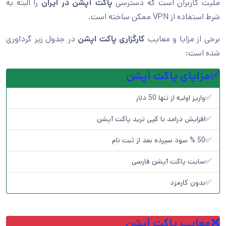
ملیت کاربران است که دسترسی
پاکت آپشن در ایران
را البته به
شرط استفاده از VPN ممکن ساخته است.
برخی از مزایا و معایب
کارگزاری پاکت اپشن
در جدول زیر گرداوری
شده است:
✅مزایای پاکت آپشن
✅واریز اولیه از تنها 50 دلار
✅افزایش درامد با کپی ترید پاکت آپشن
✅50 % سود سپرده بعد از ثبت نام
✅سایت پاکت آپشن فارسی
✅بدون کارمزد
❌
معایب پاکت آپشن