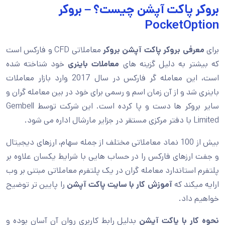
بروکر پاکت آپشن چیست؟ – بروکر
PocketOption
برای
معرفی بروکر پاکت آپشن
بروکر
معاملاتی CFD و فارکس است
که بیشتر به دلیل گزینه های
معاملات باینری
خود شناخته شده
است، این معامله گر فارکس در سال 2017 وارد بازار معاملات
باینری شد و از آن زمان اسم و رسمی برای خود در بین معامله گران و
سایر بروکر ها دست و پا کرده است. این شرکت توسط Gembell
Limited با دفتر مرکزی مستقر در جزایر مارشال اداره می شود.
بیش از 100 نماد معاملاتی مختلف از جمله سهام، ارزهای دیجیتال
و جفت ارزهای فارکس را در حساب هایی با شرایط یکسان علاوه بر
پلتفرم استاندارد معامله گران در یک پلتفرم معاملاتی مبتنی بر وب
ارایه میکند که
آموزش کار با سایت پاکت آپشن
را پایین تر توضیح
خواهیم داد.
نحوه کار با پاکت آپشن
بدلیل رابط کاربری روان آن آسان بوده و