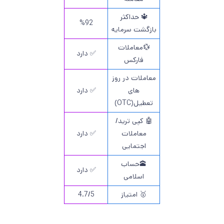
🔱 حداکثر
%92
بازگشت سرمایه
💱معاملات
✅ دارد
فارکس
معاملات در روز
های
✅ دارد
تعطیل(OTC)
🤖 کپی ترید/
معاملات
✅ دارد
اجتمایی
🕋حساب
✅ دارد
اسلامی
🥇 امتیاز
4.7/5