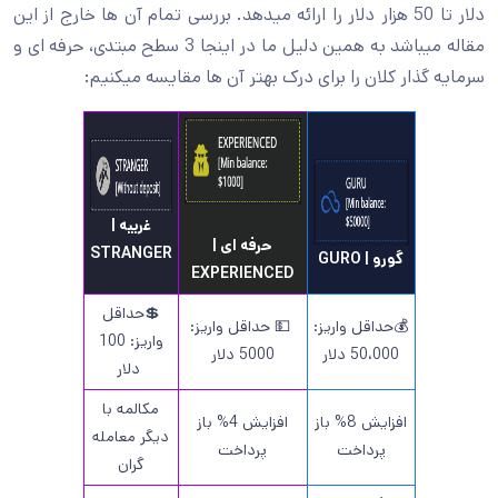
دلار تا 50 هزار دلار را ارائه میدهد. بررسی تمام آن ها خارج از این
مقاله میباشد به همین دلیل ما در اینجا 3 سطح مبتدی، حرفه ای و
سرمایه گذار کلان را برای درک بهتر آن ها مقایسه میکنیم:
غریبه |
حرفه ای |
STRANGER
گورو | GURO
EXPERIENCED
💲حداقل
💰حداقل واریز:
💵 حداقل واریز:
واریز: 100
50،000 دلار
5000 دلار
دلار
مکالمه با
افزایش 8% باز
افزایش 4% باز
دیگر معامله
پرداخت
پرداخت
گران