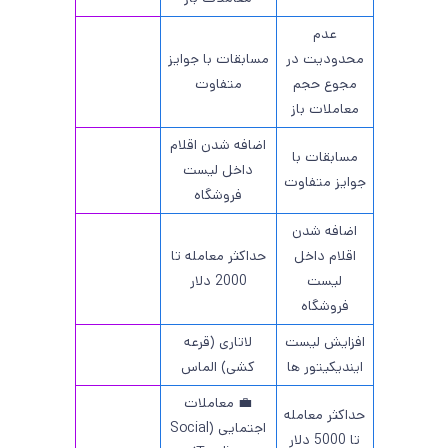
عدم
محدودیت در
مسابقات با جوایز
مجوع حجم
متفاوت
معاملات باز
اضافه شدن اقلام
مسابقات با
داخل لیست
جوایز متفاوت
فروشگاه
اضافه شدن
اقلام داخل
حداکثر معامله تا
لیست
2000 دلار
فروشگاه
افزایش لیست
لاتاری (قرعه
ایندیکیتور ها
کشی) الماس
💼 معاملات
حداکثر معامله
اجتمایی (Social
تا 5000 دلار