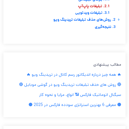
2.1. تبلیغات پاپ‌آپ
3.1. تبلیغات ویدئویی
+
2. روش‌های حذف تبلیغات تریدینگ ویو
3. نتیجه‌گیری
مطالب پیشنهادی
🔥 همه چیز درباره اندیکاتور رسم کانال در تریدینگ ویو 🔥
🔴 روش های حذف تبلیغات تریدینگ ویو در گوشی موبایل 🔴
سیگنال اتوماتیک فارکس 📶 انواع، مزایا و نحوه کار
🟤 معرفی 6 بهترین استراتژی سودده فارکس در 2025 🟤