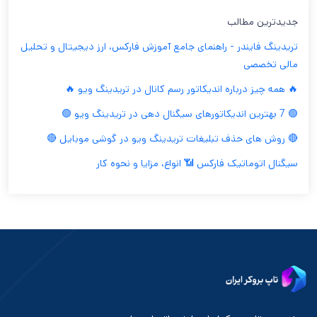
جدیدترین مطالب
تریدینگ فایندر - راهنمای جامع آموزش فارکس، ارز دیجیتال و تحلیل
مالی تخصصی
🔥 همه چیز درباره اندیکاتور رسم کانال در تریدینگ ویو 🔥
🟢 7 بهترین اندیکاتورهای سیگنال دهی در تریدینگ ویو 🟢
🔴 روش های حذف تبلیغات تریدینگ ویو در گوشی موبایل 🔴
سیگنال اتوماتیک فارکس 📶 انواع، مزایا و نحوه کار