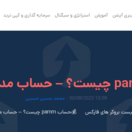
ینری آپشن
آموزش
استراتژی و سیگنال
سرمایه گذاری و کپی ترید
13:08 30/08/2023 -
محمد حسین حسینی
یست بروکر های فارکس
💰حساب pamm چیست؟ – حساب مدیریتی فارکس