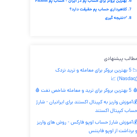
6. بهترین بروکر برای حساب پم در ایران - حساب پم PAMM
7. کلاهبرداری حساب پم حقیقت دارد؟
8. ✅نتیجه گیری
طالب پیشنهادی
📉 5 بهترین بروکر برای معامله و ترید نزدک
(Nasdaq
بهترین بروکر برای ترید و معامله شاخص نفت 🩸
آموزش واریز به کپیتال اکستند برای ایرانیان - شارژ
ساب کپیتال اکستند
آموزش شارژ حساب اوپو فارکس - روش های واریز
 برداشت از اوپو فایننس