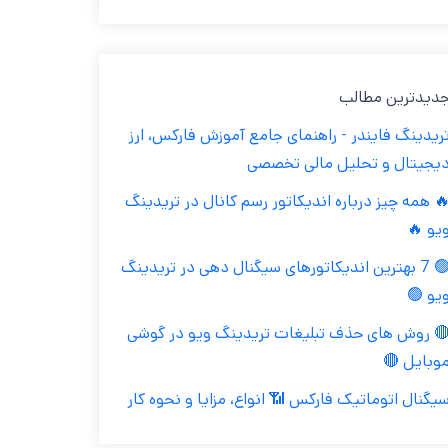
جدیدترین مطال
تریدینگ فایندر - راهنمای جامع آموزش فارکس، ار
دیجیتال و تحلیل مالی تخصص
🔥 همه چیز درباره اندیکاتور رسم کانال در تریدین
ویو 
🟢 7 بهترین اندیکاتورهای سیگنال دهی در تریدینگ
ویو 
🔴 روش های حذف تبلیغات تریدینگ ویو در گوش
موبایل 
سیگنال اتوماتیک فارکس 📶 انواع، مزایا و نحوه کا