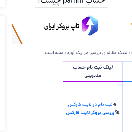
ب
ز
ی
بهمراه لینک مقاله ی بررسی هر یک آورده شده 
گ
لینک ثبت نام حساب

مدیریتی

ی
ثبت نام در لایت فارکس
🔥

بررسی بروکر لایت فارکس
🚀
ر