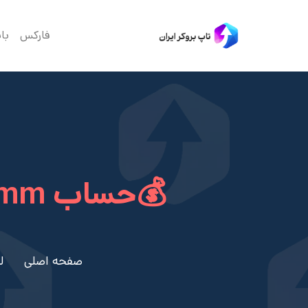
فارکس
با
💰حساب pamm چیست؟ – حساب مدیریتی فارکس
صفحه اصلی
ل