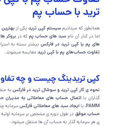
ترید با حساب پم
همانطور که میدانیم
سیستم کپی ترید
یکی از
بهترین 
اما در کنار آن نام
سبد های حساب پم
که در
بروکر ها
های پم یا کپی ترید در فارکس
بیشتر بسته به استرا
تفاوت حساب‌های پم با کپی ترید
مقایسه میشوند.
کپی تریدینگ چیست و چه تفاوتی با حس
نحوه ی کار کپی ترید و سوشال ترید در فارکس
به منظ
گذاران با
اتصال حساب های معاملاتی به مدیران ح
PAMM
، با
ایجاد سبد های معاملاتی فارکس
سرمایه چند
حساب موفق
در طول دوره ی مشخص بر سرمایه اولیه می
ی هر سرمایه گذار به حساب آن ها منتقل میشود.