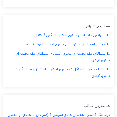
مطالب پیشنهادی
📊استراتژی بالا پایین باینری آپشن با الگوی 3 کندل
📊آموزش استراتژی هیکن اشی باینری آپشن با بولینگر باند
📊استراتژی یک دقیقه ای باینری آپشن - استراتژی یک دقیقه ای
باینری آپشن
📊معامله روش مارتینگل در باینری آپشن - استراتژی مارتینگل در
باینری آپشن
جدیدترین مطالب
تریدینگ فایندر - راهنمای جامع آموزش فارکس، ارز دیجیتال و تحلیل