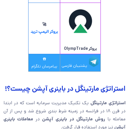
🚀
بروکر الیمپ ترید
بروکر OlympTrade
☎️
پشتیبان فارسی
پیامرسان تلگرام
استراتژی مارتینگل در باینری آپشن چیست؟!
استراتژی مارتینگل
یک تکنیک مدیریت سرمایه است که در ابتدا
در قرن ۱۸ در فرانسه در زمینه شرط بندی شروع شد و پس از آن
معامله با
روش مارتینگل در باینری آپشن
در
معاملات باینری
آپشن
نیز مورد استفاده قرار گرفت.