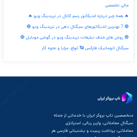
مالی تخصصی
🔥 همه چیز درباره اندیکاتور رسم کانال در تریدینگ ویو 🔥
🟢 7 بهترین اندیکاتورهای سیگنال دهی در تریدینگ ویو 🟢
🔴 روش های حذف تبلیغات تریدینگ ویو در گوشی موبایل 🔴
سیگنال اتوماتیک فارکس 📶 انواع، مزایا و نحوه کار
متخصصین تاپ بروکر ایران با خدماتی از جمله
سیگنال معاملاتی، واریز ریالی، استراتژی
معاملاتی، پرداخت ریبیت و پشتیبانی فارسی هر