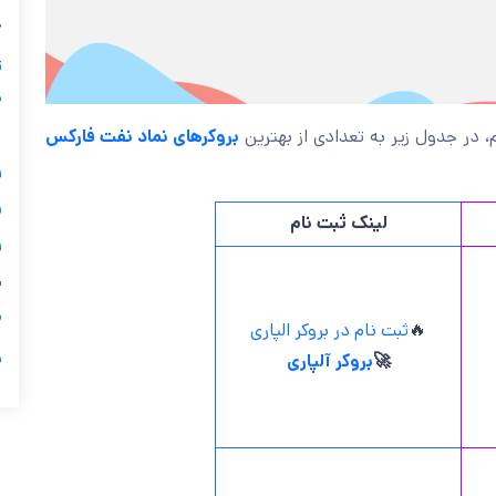
ب
ز
ی
بروکرهای نماد نفت فارکس
” بپردازیم، در جدول زیر به تعدادی 
گ

لینک ثبت نام

ی

ثبت نام در بروکر الپاری
🔥
ر
بروکر آلپاری
🚀