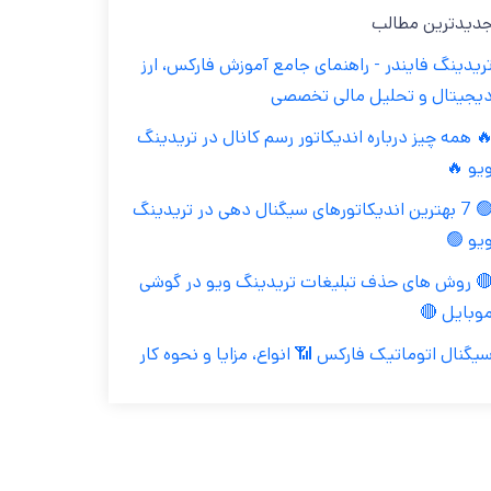
جدیدترین مطال
تریدینگ فایندر - راهنمای جامع آموزش فارکس، ار
دیجیتال و تحلیل مالی تخصص
🔥 همه چیز درباره اندیکاتور رسم کانال در تریدین
ویو 
🟢 7 بهترین اندیکاتورهای سیگنال دهی در تریدینگ
ویو 
🔴 روش های حذف تبلیغات تریدینگ ویو در گوش
موبایل 
سیگنال اتوماتیک فارکس 📶 انواع، مزایا و نحوه کا