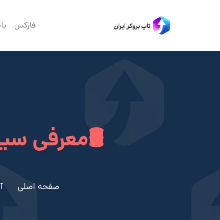
فارکس
با
🛢معرفی سیگن
صفحه اصلی
آ