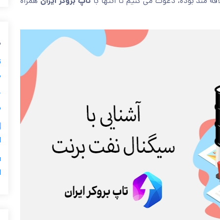
همراه
تاپ بروکر ایران
شویم. چنانچه به معامله نفت برنت در با
ی
ز
ی

ر
س
5