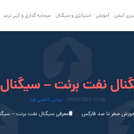
ینری آپشن
آموزش
استراتژی و سیگنال
سرمایه گذاری و کپی ترید
ال نفت برنت – سیگنال نفت 
21:38 29/07/2024 -
عباس کاظمی فرد
موزش صفر تا صد فارکس
🛢معرفی سیگنال نفت برنت – سیگنال ن