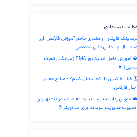
مطالب پیشنهاد
تریدینگ فایندر - راهنمای جامع آموزش فارکس، ار
دیجیتال و تحلیل مالی تخصص
💎 آموزش کامل اندیکاتور EMA (میانگین تحرک
نمایی) 
🗓️اخبار فارکس را از کجا دنبال کنیم؟ - منابع معتب
اخبار فارک
💼آموزش ربات مدیریت سرمایه متاتریدر 5 - بهترین
اکسپرت مدیریت سرمایه برای متاتریدر 