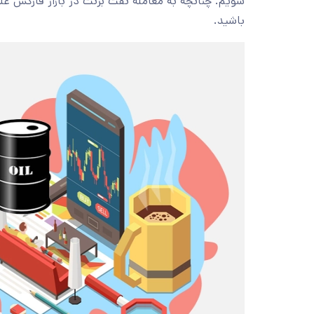
شویم. چنانچه به معامله نفت برنت در بازار فارکس علا
باشید.