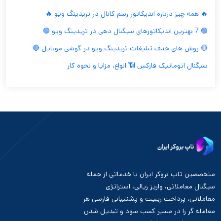
🔥 همه چیز درباره اندیکاتور رسم کانال در تریدینگ ویو 🔥
🟢 7 بهترین اندیکاتورهای سیگنال دهی در تریدینگ ویو 🟢
🔴 روش های حذف تبلیغات تریدینگ ویو در گوشی موبایل 🔴
سیگنال اتوماتیک فارکس 📶 انواع، مزایا و نحوه کار
متخصصین تاپ بروکر ایران با خدماتی از جمله
سیگنال معاملاتی، واریز ریالی، استراتژی
معاملاتی، پرداخت ریبیت و پشتیبانی فارسی هر
معامله گر را در مسیر کسب سود و تبدیل شدن