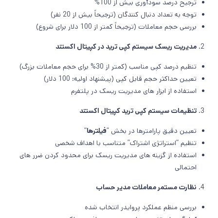
ترجیح درصد سودآوری بیش از 100%
توجه به تعداد دنبال کنندگان (ترجیحاً بیش از 20 نفر)
بررسی حجم معاملات (ترجیحاً کمتر از 100 دلار برای شروع)
مدیریت ریسک سیستم کپی ترید در کپیتال اکستند
تنظیم درصد کپی مناسب (کمتر از 30% برای حجم معاملات بزرگ)
تعیین حداکثر حجم قابل کپی (پیشنهاد اولیه: 100 دلار)
استفاده از ابزار های مدیریت ریسک در پلتفرم
تنظیمات سیستم کپی ترید کپیتال اکستند
تعیین دقیق پارامترها در بخش “
فیلترها
“
تنظیم “استراتژی اشتراک” متناسب با اهداف شخصی
استفاده از گزینه های مدیریت ریسک برای محدود کردن ضرر های
احتمالی
نظارت مستمر معاملات مدیر حساب
بررسی منظم عملکرد پروایدر انتخاب شده