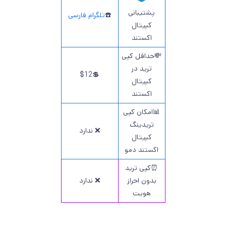
پشتیبانی
☎️
تلگرام فارسی
کپیتال
اکستند
💸حداقل کپی
ترید در
💲$12
کپیتال
اکستند
📊امکان کپی
تریدینگ
❌ ندارد
کپیتال
اکستند دمو
⏰کپی ترید
بدون احراز
❌ ندارد
هویت