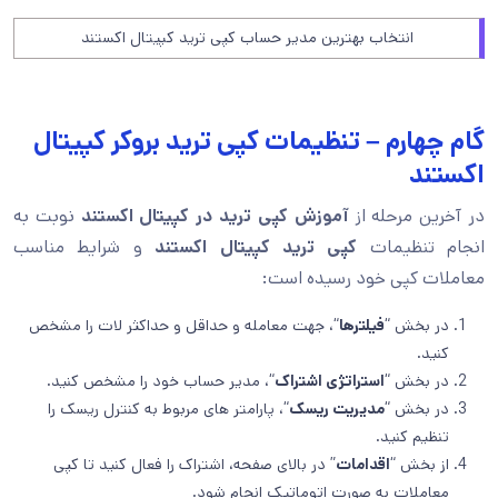
انتخاب بهترین مدیر حساب کپی ترید کپیتال اکستند
گام چهارم – تنظیمات کپی ترید بروکر کپیتال
اکستند
در آخرین مرحله از
آموزش کپی ترید در کپیتال اکستند
نوبت به
انجام تنظیمات
کپی ترید کپیتال اکستند
و شرایط مناسب
معاملات کپی خود رسیده است:
در بخش “
فیلترها
“، جهت معامله و حداقل و حداکثر لات را مشخص
کنید.
در بخش “
استراتژی اشتراک
“، مدیر حساب خود را مشخص کنید.
در بخش “
مدیریت ریسک
“، پارامتر های مربوط به کنترل ریسک را
تنظیم کنید.
از بخش “
اقدامات
” در بالای صفحه، اشتراک را فعال کنید تا کپی
معاملات به صورت اتوماتیک انجام شود.