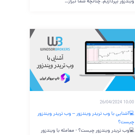
ویندزور بپردازیم. چنانچه شما نیزاز…
10:00 26/04/2024
💻آشنایی با وب تریدر ویندزور – وب تریدر ویندزور
چیست؟
💻وب تریدر ویندزور چیست؟ - معامله با ویندزور