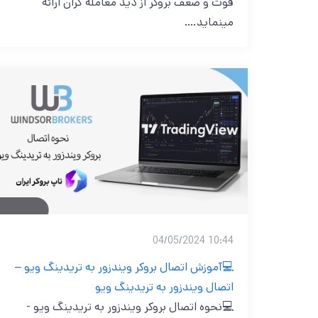
قوت و ضعف بروکر از دید معامله گران ارائه
مینماید.…
10:44 04/05/2024
💻آموزش اتصال بروکر ویندزور به تریدینگ ویو –
اتصال ویندزور به تریدینگ ویو
💻نحوه اتصال بروکر ویندزور به تریدینگ ویو -