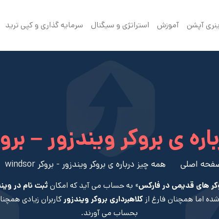
ینری آپشن
آموزش
استراتژی و سیگنال
سرمایه گذاری و کپی ترید
 ی بروکر ویندزور – بروکر dsor
فحه اصلی
همه چیز درباره ی بروکر ویندزور - بروکر windsor
کر های قدیمی در فارکس
» به حساب می آید که امکان
ثبت نام در ویند
ده اما همچنان فارغ از
کلاهبرداری بروکر ویندزور
کاربران زیادی همچن
بحساب می آورند.