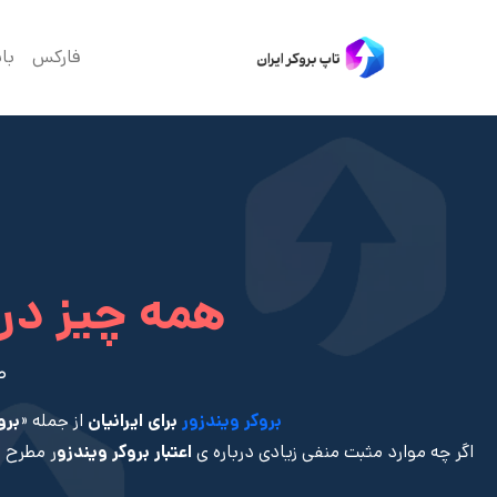
فارکس
با
همه چیز درباره
ص
بروکر ویندزور
برای ایرانیان
از جمله «
برو
اگر چه موارد مثبت منفی زیادی درباره ی
اعتبار بروکر ویندزو
ر مطرح ش