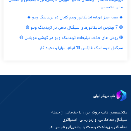
مالی تخصصی
🔥 همه چیز درباره اندیکاتور رسم کانال در تریدینگ ویو 🔥
🟢 7 بهترین اندیکاتورهای سیگنال دهی در تریدینگ ویو 🟢
🔴 روش های حذف تبلیغات تریدینگ ویو در گوشی موبایل 🔴
سیگنال اتوماتیک فارکس 📶 انواع، مزایا و نحوه کار
متخصصین تاپ بروکر ایران با خدماتی از جمله
سیگنال معاملاتی، واریز ریالی، استراتژی
معاملاتی، پرداخت ریبیت و پشتیبانی فارسی هر