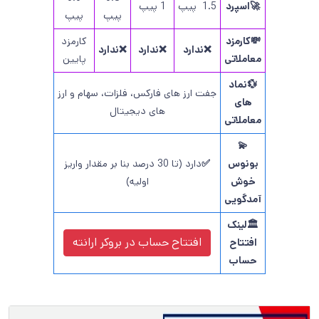
🚀اسپرد
1.5 پیپ
1 پیپ
پیپ
پیپ
💸کارمزد
کارمزد
❌ندارد
❌ندارد
❌ندارد
معاملاتی
پایین
💱نماد
جفت ارز های فارکس، فلزات، سهام و ارز
های
های دیجیتال
معاملاتی
💫
بونوس
✅
دارد (تا 30 درصد بنا بر مقدار واریز
خوش
اولیه)
آمدگویی
🏛️لینک
افتتاح حساب در
بروکر ارانته
افتتاح
حساب