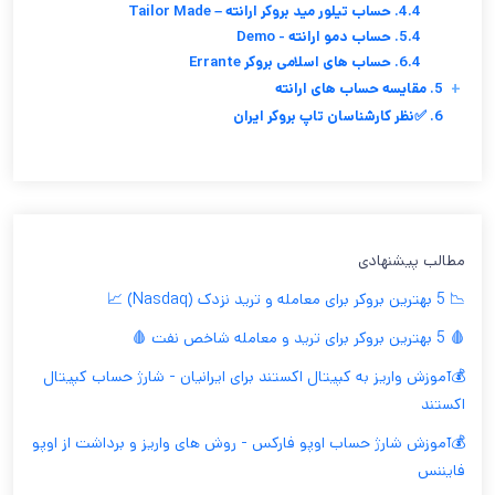
4.4. حساب تیلور مید بروکر ارانته – Tailor Made
5.4. حساب دمو ارانته - Demo
6.4. حساب های اسلامی بروکر Errante
+
5. مقایسه حساب های ارانته
6. ✅نظر کارشناسان تاپ بروکر ایران
مطالب پیشنهادی
📉 5 بهترین بروکر برای معامله و ترید نزدک (Nasdaq) 📈
🩸 5 بهترین بروکر برای ترید و معامله شاخص نفت 🩸
💰آموزش واریز به کپیتال اکستند برای ایرانیان - شارژ حساب کپیتال
اکستند
💰آموزش شارژ حساب اوپو فارکس - روش های واریز و برداشت از اوپو
فایننس