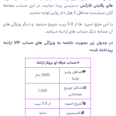
های رقابتی فارکس
دسترسی پیدا نمایند، در این حساب معامله
گران میبایست حداقل 5 هزار دلار واریز اولیه نمایند.
با این مبلغ اسپرد ها از 0.8 پیپ شروع میشود و دیگر ویژگی های
آن مشابه دیگر حساب های ارانته میباشد.
در جدول زیر بصورت خلاصه به ویژگی های حساب VIP ارانته
پرداخته شده:
⭐حساب حرفه ای بروکر ارانته
💸
حداقل واریز
5000 دلار
اولیه
⚖️
حداکثر لوریج
1:500
معاملاتی
🚀
شروع اسپرد
از 0.8 پیپ
💰
کمیسیون
ندارد