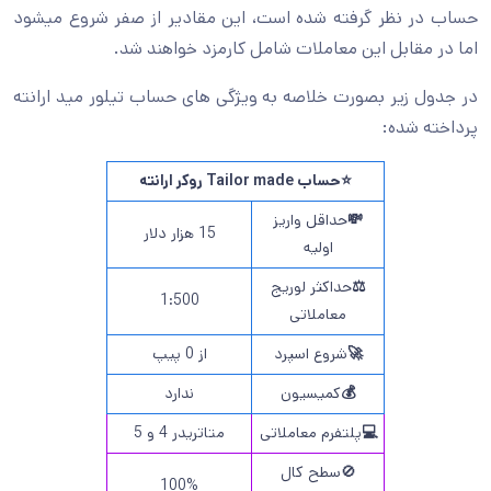
حساب در نظر گرفته شده است، این مقادیر از صفر شروع میشود
اما در مقابل این معاملات شامل کارمزد خواهند شد.
در جدول زیر بصورت خلاصه به ویژگی های حساب تیلور مید ارانته
پرداخته شده:
⭐حساب Tailor made روکر ارانته
💸
حداقل واریز
15 هزار دلار
اولیه
⚖️
حداکثر لوریج
1:500
معاملاتی
🚀
شروع اسپرد
از 0 پیپ
💰
کمیسیون
ندارد
💻
پلتفرم معاملاتی
متاتریدر 4 و 5
🚫سطح کال
100%