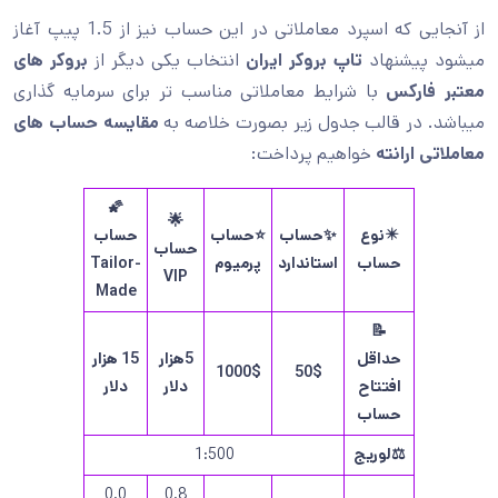
از آنجایی که اسپرد معاملاتی در این حساب نیز از 1.5 پیپ آغاز
میشود پیشنهاد
تاپ بروکر ایران
انتخاب یکی دیگر از
بروکر های
معتبر فارکس
با شرایط معاملاتی مناسب تر برای سرمایه گذاری
میباشد. در قالب جدول زیر بصورت خلاصه به
مقایسه
حساب های
معاملاتی ارانته
خواهیم پرداخت:
🌠
🌟
✴️نوع
✨حساب
⭐حساب
حساب
حساب
حساب
استاندارد
پرمیوم
Tailor-
VIP
Made
📝
حداقل
5هزار
15 هزار
1000$
50$
افتتاح
دلار
دلار
حساب
⚖️لوریج
1:500
0.0
0.8