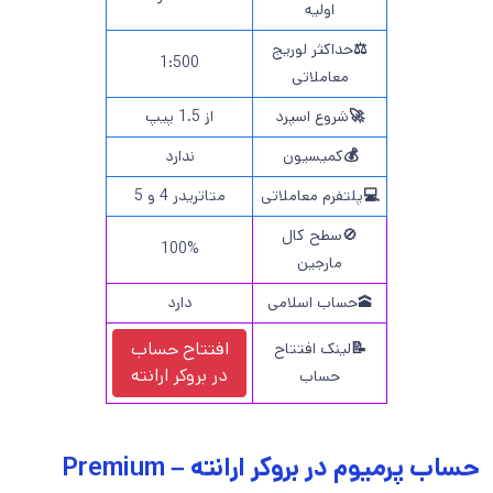
اولیه
⚖️
حداکثر لوریج
1:500
معاملاتی
🚀
شروع اسپرد
از 1.5 پیپ
💰
کمیسیون
ندارد
💻
پلتفرم معاملاتی
متاتریدر 4 و 5
🚫سطح کال
100%
مارجین
🕋حساب اسلامی
دارد
افتتاح حساب
📝
لینک افتتاح
در
بروکر ارانته
حساب
حساب پرمیوم در بروکر ارانته – Premium