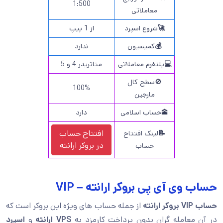
1:500
معاملاتی
🚀
شروع اسپرد
از 1 پیپ
💰
کمیسیون
ندارد
💻
پلتفرم معاملاتی
متاتریدر 4 و 5
🚫سطح کال
100%
مارجین
🕋حساب اسلامی
دارد
افتتاح حساب
📝
لینک افتتاح
در
بروکر ارانته
حساب
حساب وی آی پی بروکر ارانته – VIP
حساب
VIP بروکر ارانته
از جمله حساب های ویژه این بروکر است که
در آن معامله گران بدون پرداخت کارمزد به
VPS ارانته
و
اسپرد