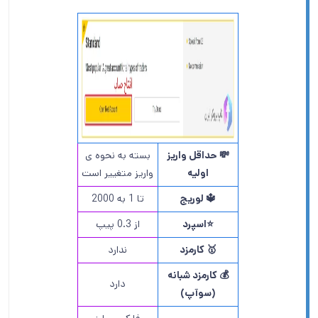
💸 حداقل واریز
بسته به نحوه ی
اولیه
واریز متغییر است
🔱 لوریج
تا 1 به 2000
⭐️اسپرد
از 0.3 پیپ
🥇 کارمزد
ندارد
💰 کارمزد شبانه
دارد
(سوآپ)