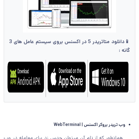
📱دانلود متاتریدر 5 در اکسنس بروی سیستم عامل های 3
:
ریدر بروکر اکسنس | WebTerminal
مانطور که از نام آن میتوان حدس زد برای معامله در وب