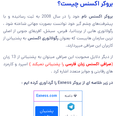
ر اکسنس چیست؟
اکسنس نام
خود را در سال 2008 به ثبت رسانیده و با
‌های چشم گیر خود توانست بصورت جهانی شناخته شود ،
ری هایی از بریتانیا، قبرس، سیشل، آفریقای جنوبی از اصلی
زمان هاییست که بعنوان
رگولاتوری اکسنس
به پشتیبانی از
 این صرافی میپردازند.
دلایل محبوبت این صرافی میتوان به پشتیبانی از 13 زبان
 اکسنس زبان فارسی
را پشتیبانی نمیکند )
اسپرد و کارمزد
بتی و جوایز متعدد اشاره کرد .
 از بروکر Exness را گردآوری کرده ایم :
💎 دامنه
Exness.com
پشتیبان