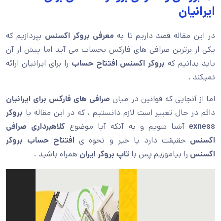
یان
مقاله قصد داریم تا به
معرفی بروکر اکسنس
بپردازیم که
 برترین صرافی های فارکس بحساب می آید اما پیش از آن
انیم که
بروکر اکسنس افتتاح حساب
را برای ایرانیان ارائه
.
آنجایی که قوانین در میان
صرافی های فارکس برای ایرانیان
 حال تغییر است لازم دانستیم ، که در این مقاله با
بروکر
آشنا شویم و به آنکه آیا موضوع
کلاهبرداری صرافی
حقیقت دارد یا خیر و نحوه ی
افتتاح حساب بروکر
را بیاموزیم پس با
تاپ بروکر ایران
همراه باشید .