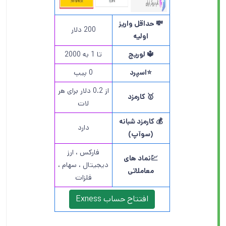
💸 حداقل واریز
200 دلار
اولیه
🔱 لوریج
تا 1 به 2000
⭐️اسپرد
0 پیپ
از 0.2 دلار برای هر
🥇 کارمزد
لات
💰 کارمزد شبانه
دارد
(سوآپ)
فارکس ، ارز
💹نماد های
دیجیتال ، سهام ،
معاملاتی
فلزات
افتتاح حساب Exness