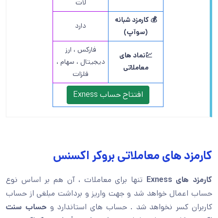
لات
💰 کارمزد شبانه
دارد
(سوآپ)
فارکس ، ارز
💹نماد های
دیجیتال ، سهام ،
معاملاتی
فلزات
افتتاح حساب Exness
د های معاملاتی بروکر اکسنس
 های
Exness
تنها برای معاملات ، آن هم بر اساس نوع
عمال خواهد شد و جهت واریز و برداشت مبلغی از حساب
ن کسر نخواهد شد . حساب های استاندارد و
حساب سنت