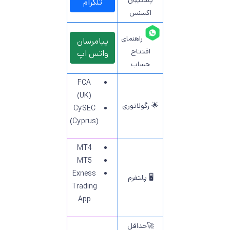
پشتیبان
تلگرام
اکسنس
راهنمای
پیامرسان
افتتاح
واتس اپ
حساب
FCA
(UK)
🌟 رگولاتوری
CySEC
(Cyprus)
MT4
MT5
Exness
🖥 پلتفرم
Trading
App
🚀حداقل