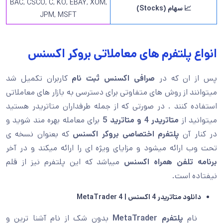
BAC, CSCO, C, KO, EBAY, XOM,
📈
سهام (
Stocks
)
JPM, MSFT
 پلتفرم های معاملاتی بروکر اکسنس
ان که در
صرافی اکسنس ثبت نام
کاربران تکمیل شد
د از روش های متفاوتی برای دسترسی به بازار های معاملاتی
 کنند . در صورتی که از جمله طرفداران متاتریدر هستید
د از
متاتریدر 4 و متاترید 5
برای معامله بهره مند شوید و
ر آن
پلتفرم اختصاصی بروکر اکسنس
که بعنوان نسخه ی
ارائه میشود و مزایای ویژه ای را ارائه میکند و در آخر
 تلفن همراه اکسنس
میباشد که این پلتفرم نیز از قلم
ه است.
 متاتریدر 4 اکسنس | MetaTrader 4
ام
پلتفرم MetaTrader
بدون شک از نام آشنا ترین و