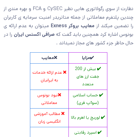
نظارت از سوی رگولاتوری هایی نظیر CySEC و FCA و بهره مندی از
لتفرم معاملاتی از جمله متاتریدر امنیت سرمایه ی کاربران
ن میکند از
معایب بروکر
Exness
میتوان به عدم ارائه ی
اشاره کرد همچنین باید گفت که
صرافی اکسنس ایران
را در
ر جزء کشور های مجاز نمیداند .
✔️مزایا
❌معایب
✔️
بیش از 200
❌
عدم ارائه خدمات
جفت ارز های
به ایرانیان
متعدد
✔️
حساب اسلامی
❌
نبود بونوس
(سوآپ فری)
معاملاتی
❌
مطالب آموزشی
✔️
لوریج یا اهرم بالا
انگلیسی زبان
✔️
اسپرد رقابتی