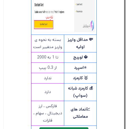
💸 حداقل واریز
بسته به نحوه ی
اولیه
واریز متغییر است
🔱 لوریج
تا 1 به 2000
⭐️اسپرد
از 0.3 پیپ
🥇 کارمزد
ندارد
💰 کارمزد شبانه
دارد
(سوآپ)
فارکس ، ارز
💹نماد های
دیجیتال ، سهام ،
معاملاتی
فلزات