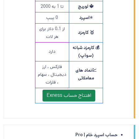
🔱 لوریج
تا 1 به 2000
⭐️اسپرد
0 پیپ
از 0.1 دلار برای
🥇 کارمزد
هر لات
💰 کارمزد شبانه
دارد
(سوآپ)
فارکس ، ارز
💹نماد های
دیجیتال ، سهام
معاملاتی
، فلزات
افتتاح حساب Exness
حساب اسپرد خام | Pro