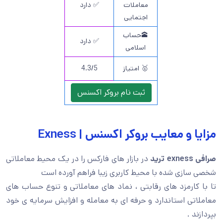
معاملات
✅ دارد
اجتمایی
🕋حساب
✅ دارد
اسلامی
🥇 امتیاز
4.3/5
ثبت نام بروکر اکسنس
و معایب بروکر اکسنس | Exness
exness
ترید
در بازار های فارکس را در یک محیط معاملاتی
زی شده با محیط کاربری زیبا فراهم آورده است
ارمزد های رقابتی ، نماد های معاملاتی و تنوع حساب های
ی استاندارد و حرفه ای به معامله و افزایش سرمایه ی خود
 .