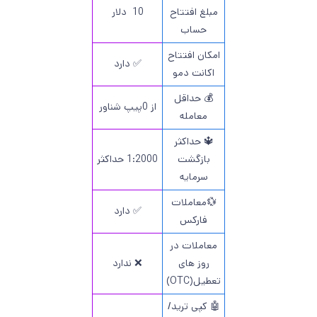
مبلغ افتتاح
10 دلار
حساب
امکان افتتاح
✅ دارد
اکانت دمو
💰 حداقل
از 0پیپ شناور
معامله
🔱 حداکثر
بازگشت
1:2000 حداکثر
سرمایه
💱معاملات
✅ دارد
فارکس
معاملات در
روز های
❌ ندارد
تعطیل(OTC)
🤖 کپی ترید/