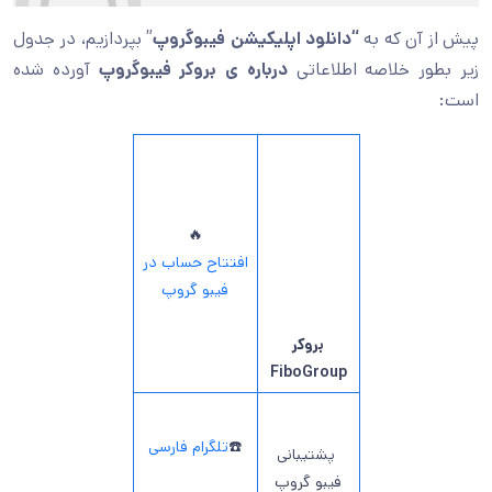
پیش از آن که به
“دانلود اپلیکیشن فیبوگروپ
” بپردازیم، در جدول
زیر بطور خلاصه اطلاعاتی
درباره ی بروکر فیبوگروپ
آورده شده
است:
🔥
افتتاح حساب در
فیبو گروپ
بروکر
FiboGroup
☎️
تلگرام فارسی
پشتیبانی
فیبو گروپ