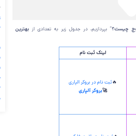
ب
ز
ی
بهترین
” بپردازیم، در جدول زیر به تعدادی از
اندیکاتور
گ

لینک ثبت نام

ی
ثبت نام در بروکر الپاری
🔥

بروکر آلپاری
🚀
ر