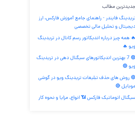
جدیدترین مطال
تریدینگ فایندر - راهنمای جامع آموزش فارکس، ار
دیجیتال و تحلیل مالی تخصص
🔥 همه چیز درباره اندیکاتور رسم کانال در تریدین
ویو 
🟢 7 بهترین اندیکاتورهای سیگنال دهی در تریدینگ
ویو 
🔴 روش های حذف تبلیغات تریدینگ ویو در گوش
موبایل 
سیگنال اتوماتیک فارکس 📶 انواع، مزایا و نحوه کا