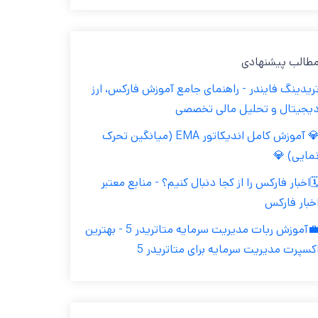
مطالب پیشنهاد
تریدینگ فایندر - راهنمای جامع آموزش فارکس، ار
دیجیتال و تحلیل مالی تخصص
💎 آموزش کامل اندیکاتور EMA (میانگین تحرک
نمایی) 
🗓️اخبار فارکس را از کجا دنبال کنیم؟ - منابع معتب
اخبار فارک
💼آموزش ربات مدیریت سرمایه متاتریدر 5 - بهترین
اکسپرت مدیریت سرمایه برای متاتریدر 