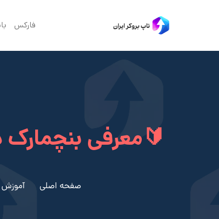
فارکس
با
🔰معرفی بنچمارک د
صفحه اصلی
آموزش 