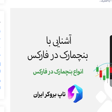
همراه 
ی
ز
ی

ر
س
5