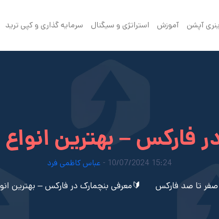
ینری آپشن
آموزش
استراتژی و سیگنال
سرمایه گذاری و کپی ترید
ر فارکس – بهترین انواع 
15:24 10/07/2024 -
عباس کاظمی فرد
صفر تا صد فارکس
🔰معرفی بنچمارک در فارکس – بهترین انو