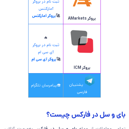
ثبت نام در بروکر
آمارکتس
🚀
بروکر آمارکتس
بروکر AMarkets
🔥
ثبت نام در بروکر
آی سی ام
🚀
بروکر آی سی ام
بروکر ICM
پشتیبان
☎️
پیامرسان تلگرام
فارسی
بای و سل در فارکس چیست؟
تمامی معاملات از جمله
بای و سل در فارکس
به‌صورت آنلاین