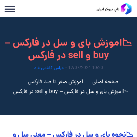
📉اموزش بای و سل در فارکس –
buy و sell در فارکس
10:20 12/07/2024 -
عباس کاظمی فرد
صفحه اصلی
آموزش صفر تا صد فارکس
📉اموزش بای و سل در فارکس – buy و sell در فارکس
📉نحوه بای و سل در فارکس – معنی سل و