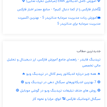
💎 آموزش کامل اندیکاتور EMA (میانگین تحرک نمایی) 💎
🗓️اخبار فارکس را از کجا دنبال کنیم؟ - منابع معتبر اخبار فارکس
💼آموزش ربات مدیریت سرمایه متاتریدر 5 - بهترین اکسپرت
مدیریت سرمایه برای متاتریدر 5
جدیدترین مطالب
تریدینگ فایندر - راهنمای جامع آموزش فارکس، ارز دیجیتال و تحلیل
مالی تخصصی
🔥 همه چیز درباره اندیکاتور رسم کانال در تریدینگ ویو 🔥
🟢 7 بهترین اندیکاتورهای سیگنال دهی در تریدینگ ویو 🟢
🔴 روش های حذف تبلیغات تریدینگ ویو در گوشی موبایل 🔴
سیگنال اتوماتیک فارکس 📶 انواع، مزایا و نحوه کار