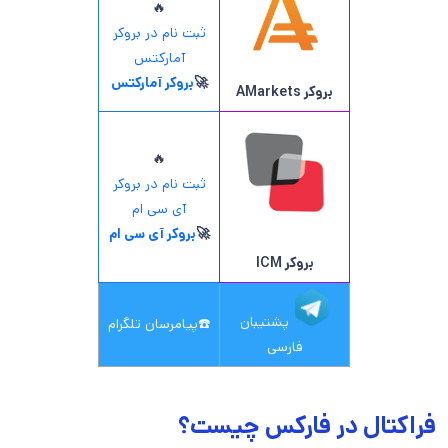
🔥
ثبت نام در بروکر
آمارکتس
🚀
بروکر آمارکتس
بروکر AMarkets
🔥
ثبت نام در بروکر
آی سی ام
🚀
بروکر آی سی ام
بروکر ICM
پشتیبان
☎️
پیامرسان تلگرام
فارسی
فراکتال در فارکس چیست؟