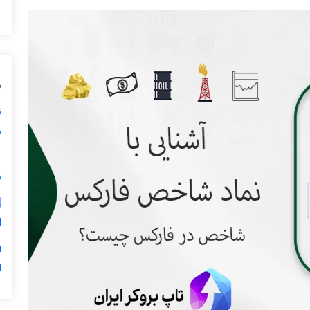
ی
ز
ی

ر
س
5