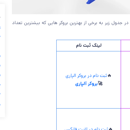
ب
بپردازیم در جدول زیر به برخی از بهترین بروکر هایی که بیشت
ز
ی
لینک ثبت نام
گ


ثبت نام در بروکر الپاری
🔥
بروکر آلپاری
🚀
ی

ر
ثبت نام در لایت فارکس
🔥