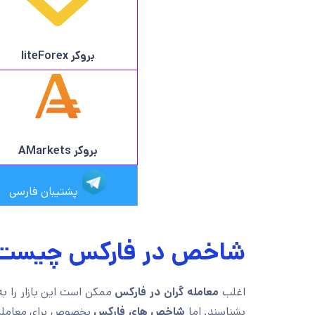
بروکر
liteForex
بروکر AMarkets
پشتیبان فارسی
شاخص در فارکس چیست
اغلب
معامله گران در فارکس
ممکن است این بازار را به
بشناسند. اما
شاخص های فارکس
بخصوص برای معامله گ