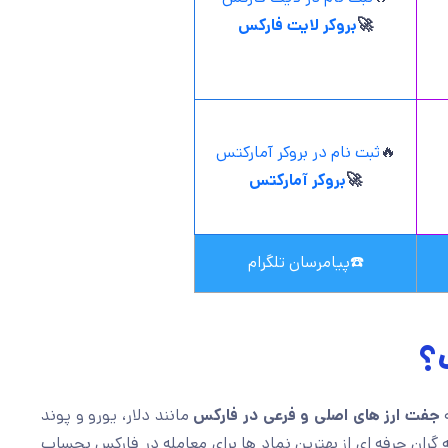
🚀
بروکر لایت فارکس
🔥
ثبت نام در بروکر آمارکتس
🚀
بروکر آمارکتس
☎️
پیامرسان تلگرام
؟
جفت ارز های اصلی و فرعی در فارکس
مانند دلار، یورو و پوند
ران حرفه ای از بهترین نماد ها برای معامله در فارکس بحساب