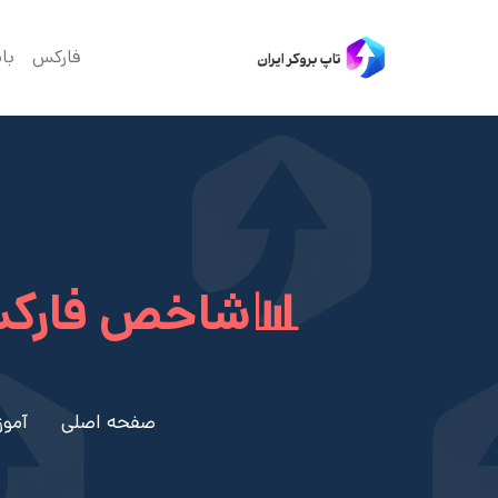
فارکس
با
📊شاخص فارکس
صفحه اصلی
آمو