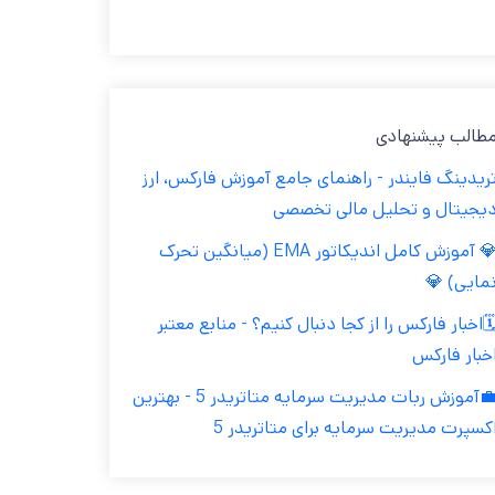
مطالب پیشنهاد
تریدینگ فایندر - راهنمای جامع آموزش فارکس، ار
دیجیتال و تحلیل مالی تخصص
💎 آموزش کامل اندیکاتور EMA (میانگین تحرک
نمایی) 
🗓️اخبار فارکس را از کجا دنبال کنیم؟ - منابع معتب
اخبار فارک
💼آموزش ربات مدیریت سرمایه متاتریدر 5 - بهترین
اکسپرت مدیریت سرمایه برای متاتریدر 