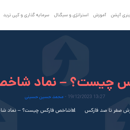
ینری آپشن
آموزش
استراتژی و سیگنال
سرمایه گذاری و کپی ترید
 چیست؟ – نماد شاخص 
13:27 19/12/2023 -
محمد حسین حسینی
زش صفر تا صد فارکس
📊شاخص فارکس چیست؟ – نماد شاخ