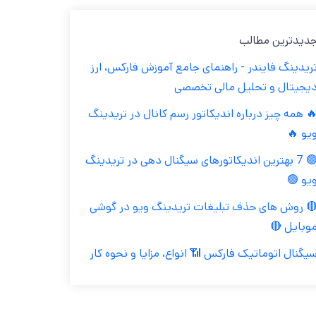
جدیدترین مطال
تریدینگ فایندر - راهنمای جامع آموزش فارکس، ار
دیجیتال و تحلیل مالی تخصص
🔥 همه چیز درباره اندیکاتور رسم کانال در تریدین
ویو 
🟢 7 بهترین اندیکاتورهای سیگنال دهی در تریدینگ
ویو 
🔴 روش های حذف تبلیغات تریدینگ ویو در گوش
موبایل 
سیگنال اتوماتیک فارکس 📶 انواع، مزایا و نحوه کا