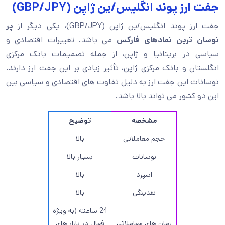
جفت ارز پوند انگلیس/ین ژاپن (GBP/JPY)
جفت ارز پوند انگلیس/ین ژاپن (GBP/JPY)، یکی دیگر از
پر
نوسان ترین نمادهای فارکس
می باشد. تغییرات اقتصادی و
سیاسی در بریتانیا و ژاپن، از جمله تصمیمات بانک مرکزی
انگلستان و بانک مرکزی ژاپن، تأثیر زیادی بر این جفت ارز دارند.
نوسانات این جفت ارز به دلیل تفاوت های اقتصادی و سیاسی بین
این دو کشور می تواند بالا باشد.
مشخصه
توضیح
حجم معاملاتی
بالا
نوسانات
بسیار بالا
اسپرد
بالا
نقدینگی
بالا
24 ساعته (به ویژه
زمان های معاملاتی
فعال در بازار های