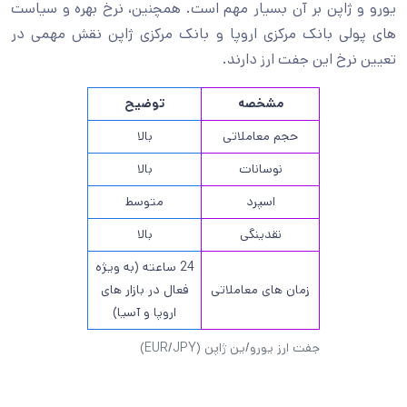
یورو و ژاپن بر آن بسیار مهم است. همچنین، نرخ بهره و سیاست
های پولی بانک مرکزی اروپا و بانک مرکزی ژاپن نقش مهمی در
تعیین نرخ این جفت ارز دارند.
مشخصه
توضیح
حجم معاملاتی
بالا
نوسانات
بالا
اسپرد
متوسط
نقدینگی
بالا
24 ساعته (به ویژه
زمان های معاملاتی
فعال در بازار های
اروپا و آسیا)
جفت ارز یورو/ین ژاپن (EUR/JPY)