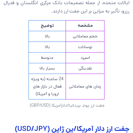
ایالات متحده، از جمله تصمیمات بانک مرکزی انگلستان و فدرال
رزرو، تأثیر به سزایی بر این جفت ارز دارند.
مشخصه
توضیح
حجم معاملاتی
بالا
نوسانات
بالا
اسپرد
متوسط
نقدینگی
بسیار بالا
24 ساعته (به ویژه
زمان های معاملاتی
فعال در بازار های
اروپا و آمریکا)
جفت ارز پوند بریتانیا/دلارآمریکا (GBP/USD)
جفت ارز دلار آمریکا/ین ژاپن (USD/JPY)