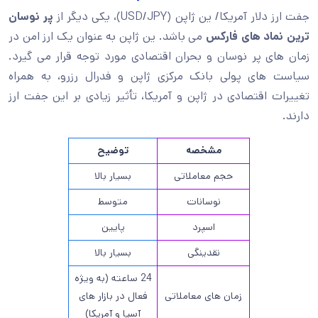
جفت ارز دلار آمریکا/ ین ژاپن (USD/JPY)، یکی دیگر از
پر نوسان
ترین نماد های فارکس
می باشد. ین ژاپن به عنوان یک ارز امن در
زمان های پر نوسان و بحران اقتصادی مورد توجه قرار می گیرد.
سیاست های پولی بانک مرکزی ژاپن و فدرال رزرو، به همراه
تغییرات اقتصادی در ژاپن و آمریکا، تأثیر زیادی بر این جفت ارز
دارند.
مشخصه
توضیح
حجم معاملاتی
بسیار بالا
نوسانات
متوسط
اسپرد
پایین
نقدینگی
بسیار بالا
24 ساعته (به ویژه
زمان های معاملاتی
فعال در بازار های
آسیا و آمریکا)