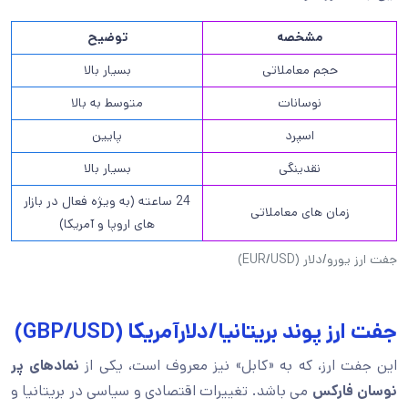
مشخصه
توضیح
حجم معاملاتی
بسیار بالا
نوسانات
متوسط به بالا
اسپرد
پایین
نقدینگی
بسیار بالا
24 ساعته (به ویژه فعال در بازار
زمان های معاملاتی
های اروپا و آمریکا)
جفت ارز یورو/دلار (EUR/USD)
جفت ارز پوند بریتانیا/دلارآمریکا (GBP/USD)
این جفت ارز، که به «کابل» نیز معروف است، یکی از
نمادهای پر
نوسان فارکس
می باشد. تغییرات اقتصادی و سیاسی در بریتانیا و