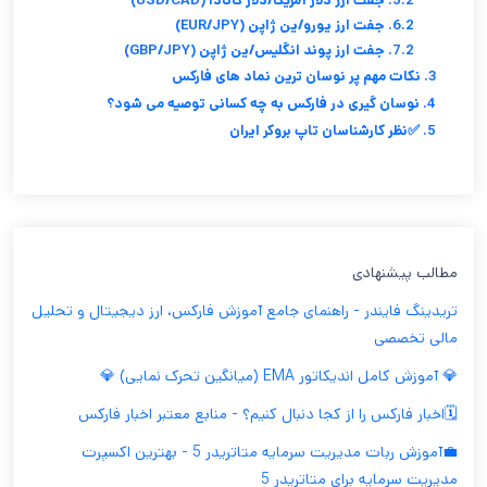
5.2. جفت ارز دلار آمریکا/دلار کانادا (USD/CAD)
6.2. جفت ارز یورو/ین ژاپن (EUR/JPY)
7.2. جفت ارز پوند انگلیس/ین ژاپن (GBP/JPY)
3. نکات مهم پر نوسان ترین نماد های فارکس
4. نوسان گیری در فارکس به چه کسانی توصیه می شود؟
5. ✅نظر کارشناسان تاپ بروکر ایران
مطالب پیشنهادی
تریدینگ فایندر - راهنمای جامع آموزش فارکس، ارز دیجیتال و تحلیل
مالی تخصصی
💎 آموزش کامل اندیکاتور EMA (میانگین تحرک نمایی) 💎
🗓️اخبار فارکس را از کجا دنبال کنیم؟ - منابع معتبر اخبار فارکس
💼آموزش ربات مدیریت سرمایه متاتریدر 5 - بهترین اکسپرت
مدیریت سرمایه برای متاتریدر 5