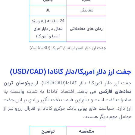
نقدینگی
بالا
24 ساعته (به ویژه
زمان های معاملاتی
فعال در بازار های
آسیا و آمریکا)
جفت ارز دلار استرالیا/دلار آمریکا (AUD/USD)
جفت ارز دلار آمریکا/دلار کانادا (USD/CAD)
جفت ارز دلار آمریکا/ دلار کانادا(USD/CAD)، از
پرنوسان ترین
نمادهای فارکس
می باشد. اقتصاد کانادا به شدت وابسته به
صادرات نفت است و بنابراین قیمت نفت تأثیر زیادی بر این جفت
ارز دارد. سیاست های پولی بانک مرکزی کانادا و فدرال رزرو نیز از
عوامل مهم دیگر هستند.
مشخصه
توضیح