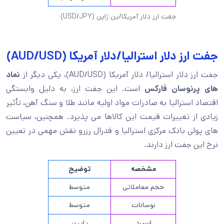
جفت ارز دلار آمریکا/ین ژاپن (USD/JPY)
جفت ارز دلار استرالیا/دلار آمریکا (AUD/USD)
جفت ارز دلار استرالیا/ دلار آمریکا (AUD/USD)، یکی دیگر از
نماد
های پرنوسان فارکس
است. این جفت ارز، به دلیل وابستگی
اقتصاد استرالیا به صادرات مواد اولیه مانند طلا و سنگ آهن، تأثیر
زیادی از تغییرات قیمت این کالاها می پذیرد. همچنین، سیاست
های پولی بانک مرکزی استرالیا و فدرال رزرو نقش مهمی در تعیین
نرخ این جفت ارز دارند.
مشخصه
توضیح
حجم معاملاتی
متوسط
نوسانات
متوسط
اسپرد
پایین