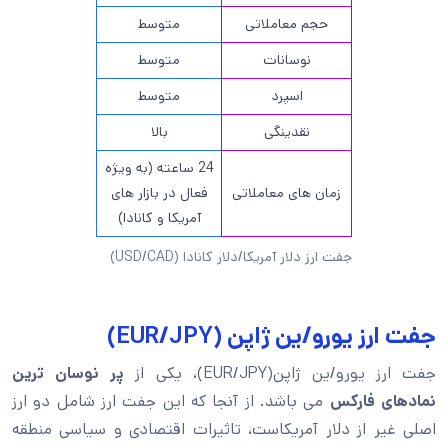
حجم معاملاتی
متوسط
نوسانات
متوسط
اسپرد
متوسط
نقدینگی
بالا
24 ساعته (به ویژه
زمان های معاملاتی
فعال در بازار های
آمریکا و کانادا)
جفت ارز دلار آمریکا/دلار کانادا (USD/CAD)
جفت ارز یورو/ین ژاپن (EUR/JPY)
جفت ارز یورو/ین ژاپن(EUR/JPY)، یکی از
پر نوسان ترین
نمادهای فارکس
می باشد. از آنجا که این جفت ارز شامل دو ارز
اصلی غیر از دلار آمریکاست، تاثیرات اقتصادی و سیاسی منطقه