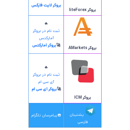
بروکر لایت فارکس
بروکر
liteForex
🔥
ثبت نام در بروکر
آمارکتس
🚀
بروکر آمارکتس
بروکر AMarkets
🔥
ثبت نام در بروکر
آی سی ام
🚀
بروکر آی سی ام
بروکر ICM
پشتیبان
☎️
پیامرسان تلگرام
فارسی