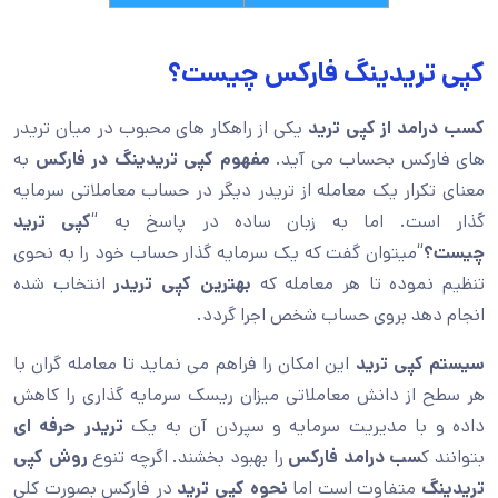
کپی تریدینگ فارکس چیست؟
کسب درامد از کپی ترید
یکی از راهکار های محبوب در میان تریدر
های فارکس بحساب می آید.
مفهوم کپی تریدینگ
در فارکس
به
معنای تکرار یک معامله از تریدر دیگر در حساب معاملاتی سرمایه
گذار است. اما به زبان ساده در پاسخ به “
کپی ترید
چیست؟
“میتوان گفت که یک سرمایه گذار حساب خود را به نحوی
تنظیم نموده تا هر معامله که
بهترین کپی تریدر
انتخاب شده
انجام دهد بروی حساب شخص اجرا گردد.
سیستم کپی ترید
این امکان را فراهم می نماید تا معامله گران با
هر سطح از دانش معاملاتی میزان ریسک سرمایه گذاری را کاهش
داده و با مدیریت سرمایه و سپردن آن به یک
تریدر حرفه ای
بتوانند ک
سب درامد فارکس
را بهبود بخشند. اگرچه تنوع
روش کپی
تریدینگ
متفاوت است اما
نحوه کپی ترید
در فارکس بصورت کلی