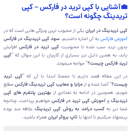
💼آشنایی با کپی ترید در فارکس – کپی
تریدینگ چگونه است؟
کپی تریدینگ در ایران
یکی از محبوب ترین ویژگی هایی است که در
آموزش فارکس
به آن اشاره داشتیم.
سود کپی تریدینگ در فارکس
بدون ترید سبب شده تا محبوبیت
کپی ترید در فارکس
افزایش
یابد، به همین دلیل نیز بسیاری از کاربران با این سوال که “
کپی
ترید فارکس چیست؟
” مواجه میشوند.
در این مقاله قصد داریم تا مفصلا ابتدا با آن که “
کپی ترید
چیست؟
” آشنا شده و از
مزایا و معایب کپی تریدینگ فارکس
مطلع
شویم. همچنین در ادامه به تعدادی از
بهترین پلتفرم های کپی
تریدینگ
و
آموزش کپی ترید در فارکس
خواهیم پرداخت. چنانچه
شما نیز به
کسب درامد به روش کپی تریدینگ
علاقه مند بوده
پیشنهاد میکنیم تا انتها با
تاپ بروکر ایران
همراه باشید.