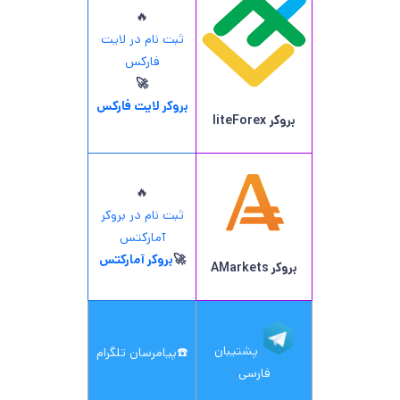
🔥
ثبت نام در لایت
فارکس
🚀
بروکر لایت فارکس
بروکر
liteForex
🔥
ثبت نام در بروکر
آمارکتس
🚀
بروکر آمارکتس
بروکر AMarkets
پشتیبان
☎️
پیامرسان تلگرام
فارسی