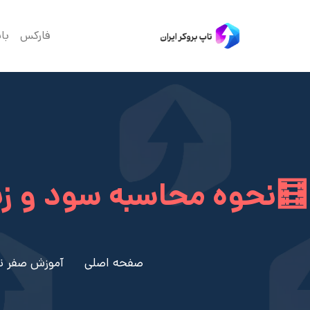
فارکس
با
🧮نحوه محاسبه سود و زی
صفحه اصلی
آموزش صفر ت