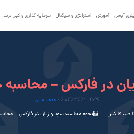
ینری آپشن
آموزش
استراتژی و سیگنال
سرمایه گذاری و کپی ترید
ان در فارکس – محاسبه 
10:29 26/02/2024 -
جعفر امینی
ا صد فارکس
🧮نحوه محاسبه سود و زیان در فارکس – محاسب