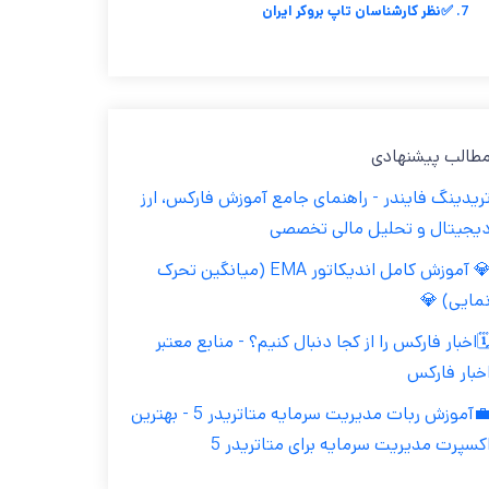
7. ✅نظر کارشناسان تاپ بروکر ایران
مطالب پیشنهاد
تریدینگ فایندر - راهنمای جامع آموزش فارکس، ار
دیجیتال و تحلیل مالی تخصص
💎 آموزش کامل اندیکاتور EMA (میانگین تحرک
نمایی) 
🗓️اخبار فارکس را از کجا دنبال کنیم؟ - منابع معتب
اخبار فارک
💼آموزش ربات مدیریت سرمایه متاتریدر 5 - بهترین
اکسپرت مدیریت سرمایه برای متاتریدر 