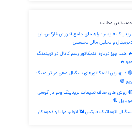
جدیدترین مطال
تریدینگ فایندر - راهنمای جامع آموزش فارکس، ار
دیجیتال و تحلیل مالی تخصص
🔥 همه چیز درباره اندیکاتور رسم کانال در تریدین
ویو 
🟢 7 بهترین اندیکاتورهای سیگنال دهی در تریدینگ
ویو 
🔴 روش های حذف تبلیغات تریدینگ ویو در گوش
موبایل 
سیگنال اتوماتیک فارکس 📶 انواع، مزایا و نحوه کا