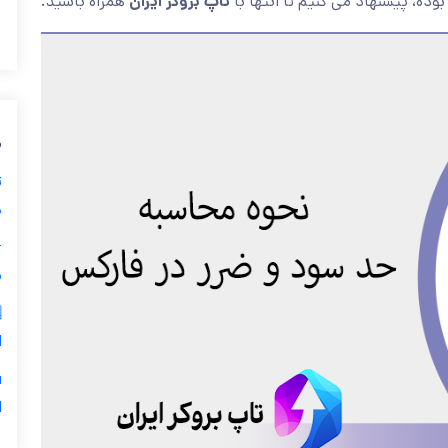
همراه باشید.
تاپ بروکر ایران
علاقه مند بوده، پیشنهاد می کنیم 
ی
ز
ی

ر
س
5