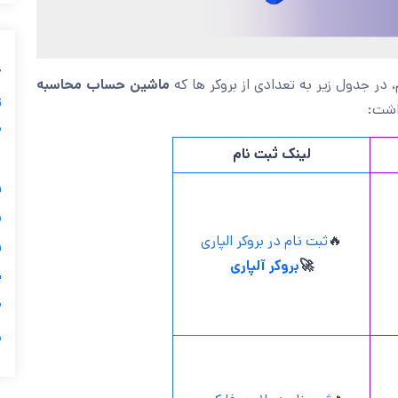
ب
ماشین حساب محاسبه
بپردازیم، در جدول زیر به تعدادی از برو
ز
را ا
ی
لینک ثبت نام
گ

ثبت نام در بروکر الپاری
🔥

بروکر آلپاری
🚀
ی

ر