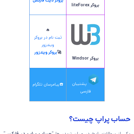
بروکر لایت فارکس
بروکر
liteForex
🔥
ثبت نام در بروکر
ویندزور
🚀
بروکر ویندزور
بروکر
Windsor
پشتیبان
☎️
پیامرسان تلگرام
فارسی
حساب پراپ چیست؟
یکی از سوالات رایج در میان تریدر ها “
حساب پراپ در فارکس
”