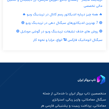
مالی تخصصی
🔥 همه چیز درباره اندیکاتور رسم کانال در تریدینگ ویو 🔥
🟢 7 بهترین اندیکاتورهای سیگنال دهی در تریدینگ ویو 🟢
🔴 روش های حذف تبلیغات تریدینگ ویو در گوشی موبایل 🔴
سیگنال اتوماتیک فارکس 📶 انواع، مزایا و نحوه کار
متخصصین تاپ بروکر ایران با خدماتی از جمله
سیگنال معاملاتی، واریز ریالی، استراتژی
معاملاتی، پرداخت ریبیت و پشتیبانی فارسی هر