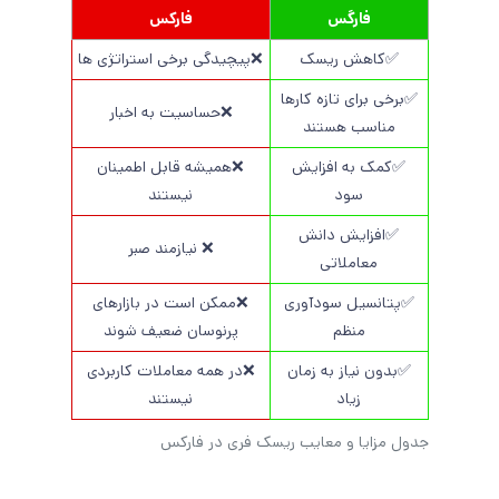
فارگس
فارکس
✅کاهش ریسک
❌پیچیدگی برخی استراتژی ها
✅برخی برای تازه کارها
❌حساسیت به اخبار
مناسب هستند
✅کمک به افزایش
❌همیشه قابل اطمینان
سود
نیستند
✅افزایش دانش
❌ نیازمند صبر
معاملاتی
✅پتانسیل سودآوری
❌ممکن است در بازارهای
منظم
پرنوسان ضعیف شوند
✅بدون نیاز به زمان
❌در همه معاملات کاربردی
زیاد
نیستند
جدول مزایا و معایب ریسک فری در فارکس