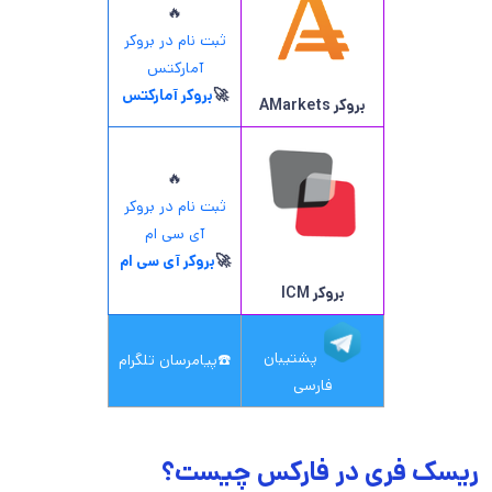
🔥
ثبت نام در بروکر
آمارکتس
🚀
بروکر آمارکتس
بروکر AMarkets
🔥
ثبت نام در بروکر
آی سی ام
🚀
بروکر آی سی ام
بروکر ICM
پشتیبان
☎️
پیامرسان تلگرام
فارسی
ریسک فری در فارکس چیست؟