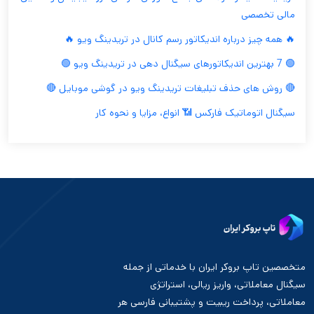
مالی تخصصی
🔥 همه چیز درباره اندیکاتور رسم کانال در تریدینگ ویو 🔥
🟢 7 بهترین اندیکاتورهای سیگنال دهی در تریدینگ ویو 🟢
🔴 روش های حذف تبلیغات تریدینگ ویو در گوشی موبایل 🔴
سیگنال اتوماتیک فارکس 📶 انواع، مزایا و نحوه کار
متخصصین تاپ بروکر ایران با خدماتی از جمله
سیگنال معاملاتی، واریز ریالی، استراتژی
معاملاتی، پرداخت ریبیت و پشتیبانی فارسی هر