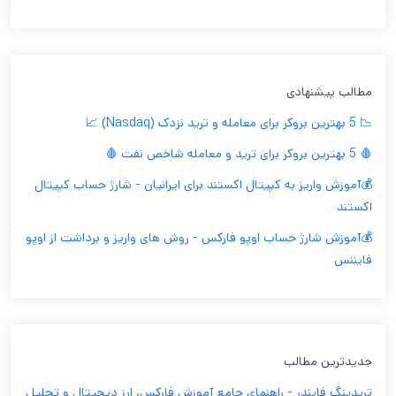
مطالب پیشنهادی
📉 5 بهترین بروکر برای معامله و ترید نزدک (Nasdaq) 📈
🩸 5 بهترین بروکر برای ترید و معامله شاخص نفت 🩸
💰آموزش واریز به کپیتال اکستند برای ایرانیان - شارژ حساب کپیتال
اکستند
💰آموزش شارژ حساب اوپو فارکس - روش های واریز و برداشت از اوپو
فایننس
جدیدترین مطالب
تریدینگ فایندر - راهنمای جامع آموزش فارکس، ارز دیجیتال و تحلیل