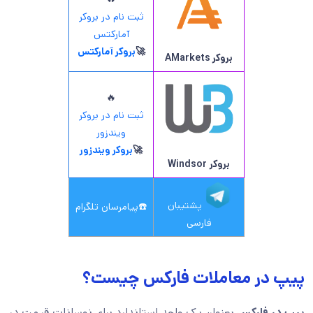
ثبت نام در بروکر
آمارکتس
🚀
بروکر آمارکتس
بروکر AMarkets
🔥
ثبت نام در بروکر
ویندزور
🚀
بروکر ویندزور
بروکر
Windsor
پشتیبان
☎️
پیامرسان تلگرام
فارسی
پیپ در معاملات فارکس چیست؟
پیپ در فارکس
بعنوان یک واحد استاندارد برای نوسانات قیمت در