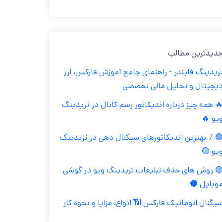
جدیدترین مطال
تریدینگ فایندر - راهنمای جامع آموزش فارکس، ار
دیجیتال و تحلیل مالی تخصص
🔥 همه چیز درباره اندیکاتور رسم کانال در تریدین
ویو 
🟢 7 بهترین اندیکاتورهای سیگنال دهی در تریدینگ
ویو 
🔴 روش های حذف تبلیغات تریدینگ ویو در گوش
موبایل 
سیگنال اتوماتیک فارکس 📶 انواع، مزایا و نحوه کا