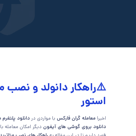
⚠️راهکار دانولد و نصب م
استور
اخیرا
معامله گران فارکس
با مواردی در
دانلود پلتفرم متات
دانلود
بروی گوشی های آیفون
دیگر امکان معامله ب
قصد داریم تا در این مقاله به
راهکار های نصب متاترید