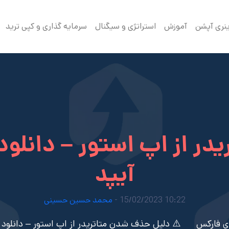
ینری آپشن
آموزش
استراتژی و سیگنال
سرمایه گذاری و کپی ترید
آیپد
10:22 15/02/2023 -
محمد حسین حسینی
ی فارکس
⚠️ دلیل حذف شدن متاتریدر از اپ استور – دانلود متاتریدر 4 برای آ