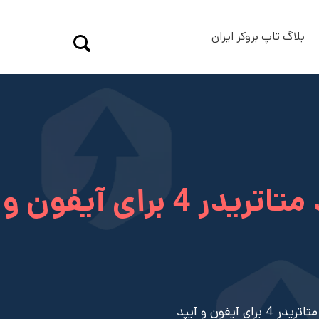
بلاگ تاپ بروکر ایران
⚠️ دلیل حذف شدن متاتریدر از اپ استور – دانلود متاتریدر 4 برای آیفون و
یفون و آیپد