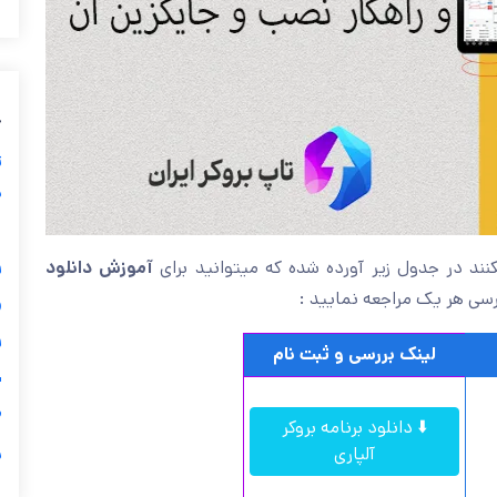
ب
ز
ی
گ

آموزش دانلود
بهترین بروکر های فارکس که از متاتریدر پشتیب
و برنامه های اختصاصی هر ب

لینک بررسی و ثبت نام
ی

⬇️ دانلود برنامه بروکر
ر
آلپاری