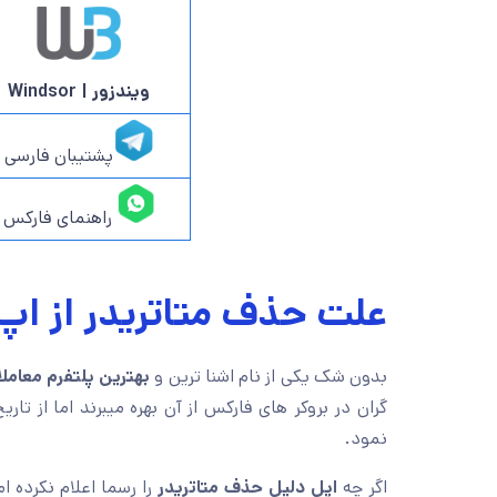
ویندزور | Windsor
پشتیبان فارسی
راهنمای فارکس
علت حذف متاتریدر از اپ
بدون شک یکی از نام اشنا ترین و
بهترین پلتفرم معاملاتی
گران در بروکر های فارکس از آن بهره میبرند اما از تاریخ 22 سپتام
نمود.
اگر چه
اپل دلیل حذف متاتریدر
را رسما اعلام نکرده ا