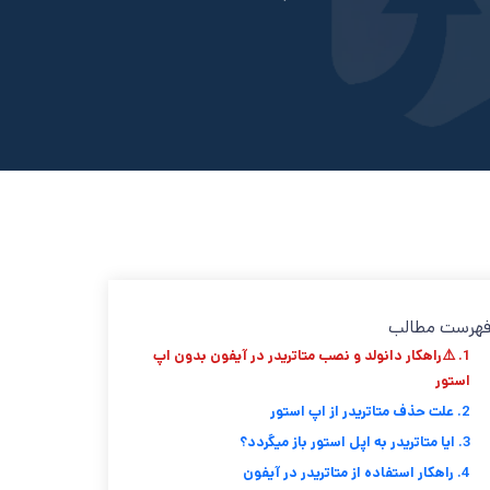
هرست مطالب
1. ⚠️راهکار دانولد و نصب متاتریدر در آیفون بدون اپ
استور
2. علت حذف متاتریدر از اپ استور
3. ایا متاتریدر به اپل استور باز میگردد؟
4. راهکار استفاده از متاتریدر در آیفون