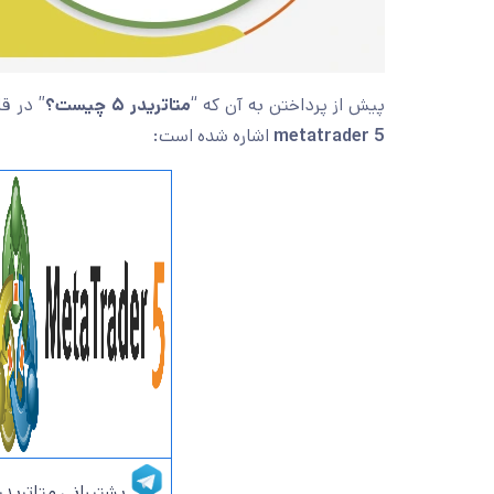
پیش از پرداختن به آن که “
متاتریدر ۵ چیست؟
” در ق
metatrader 5
اشاره شده است:
پشتیبانی متاتریدر