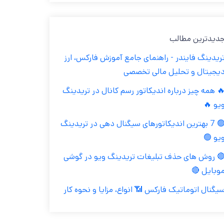
جدیدترین مطال
تریدینگ فایندر - راهنمای جامع آموزش فارکس، ار
دیجیتال و تحلیل مالی تخصص
🔥 همه چیز درباره اندیکاتور رسم کانال در تریدین
ویو 
🟢 7 بهترین اندیکاتورهای سیگنال دهی در تریدینگ
ویو 
🔴 روش های حذف تبلیغات تریدینگ ویو در گوش
موبایل 
سیگنال اتوماتیک فارکس 📶 انواع، مزایا و نحوه کا