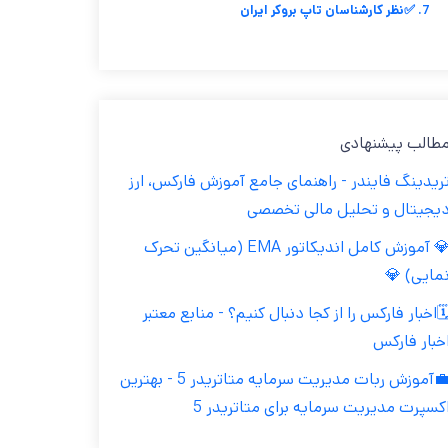
7. ✅نظر کارشناسان تاپ بروکر ایران
مطالب پیشنهاد
تریدینگ فایندر - راهنمای جامع آموزش فارکس، ار
دیجیتال و تحلیل مالی تخصص
💎 آموزش کامل اندیکاتور EMA (میانگین تحرک
نمایی) 
🗓️اخبار فارکس را از کجا دنبال کنیم؟ - منابع معتب
اخبار فارک
💼آموزش ربات مدیریت سرمایه متاتریدر 5 - بهترین
اکسپرت مدیریت سرمایه برای متاتریدر 