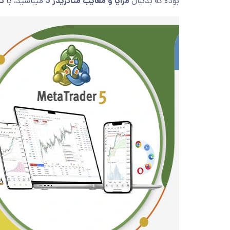
بوده که بدنبال
مزایا و معایب متاتریدر 5
میباشید، با
تا