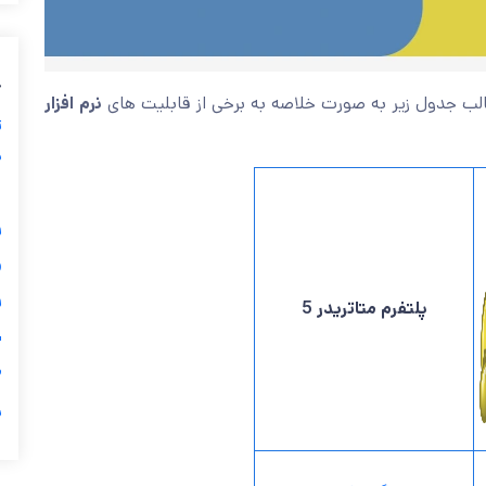
ب
نرم افزار
” در قالب جدول زیر به صورت خلاصه به برخی از قابل
ز
ی
گ


5
پلتفرم متاتریدر
ی

ر