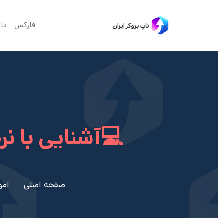
فارکس
با
💻آشنایی با نرم افزار متا
صفحه اصلی
آمو