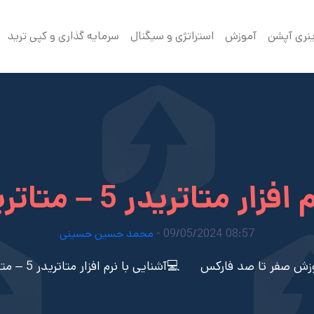
ینری آپشن
آموزش
استراتژی و سیگنال
سرمایه گذاری و کپی ترید
تریدر 5 – متاتریدر 5 چیست؟
08:57 09/05/2024 -
محمد حسین حسینی
زش صفر تا صد فارکس
💻آشنایی با نرم افزار متاتریدر 5 – متاتریدر 5 چیست؟