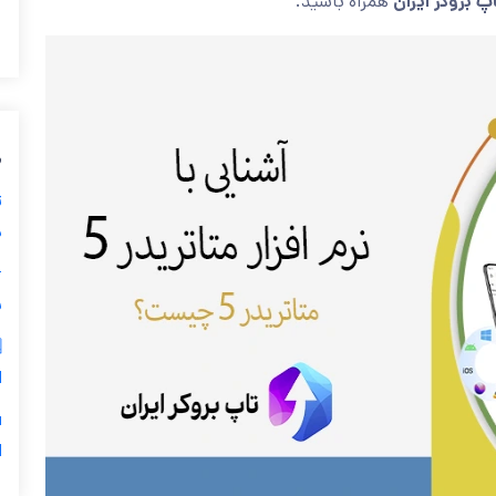
همراه باشید.
تاپ بروکر ایر
ی
ز
ی

ر
س
5