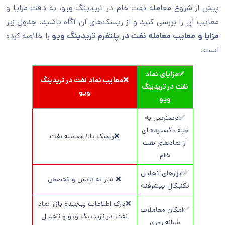
پیش از شروع معامله نفت خام در تریدینگ ویو، به دقت مزایا و
معایب آن را بررسی کنید و از ریسک‌های آن آگاه باشید. جدول زیر
مزایا و معایب معامله نفت در پلتفرم تریدینگ ویو
را خلاصه کرده
است.
✅مزایای نماد
❌معایب نماد نفت در تریدینگ
نفت در تریدینگ
ویو
ویو
✅دسترسی به
طیف گسترده ای
❌ریسک بالا معامله نفت
از نمادهای نفت
خام
✅ابزارهای تحلیل
❌ نیاز به دانش و تخصص
تکنیکال پیشرفته
❌درک اطلاعات پیچیده بازار نماد
✅امکان معاملات
نفت در تریدینگ ویو و تحلیل
شبانه روزی