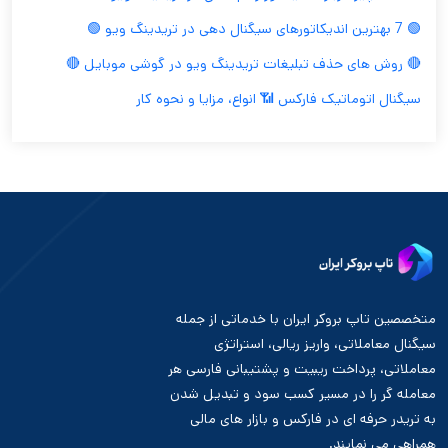
🟢 7 بهترین اندیکاتورهای سیگنال دهی در تریدینگ ویو 🟢
🔴 روش های حذف تبلیغات تریدینگ ویو در گوشی موبایل 🔴
سیگنال اتوماتیک فارکس 📶 انواع، مزایا و نحوه کار
متخصصین تاپ بروکر ایران با خدماتی از جمله
سیگنال معاملاتی، واریز ریالی، استراتژی
معاملاتی، پرداخت ریبیت و پشتیبانی فارسی هر
معامله گر را در مسیر کسب سود و تبدیل شدن
به تریدر حرفه ای در فارکس و بازار های مالی
همراهی می نمایند.