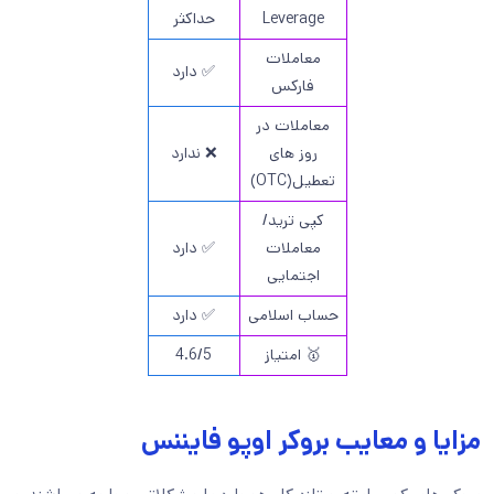
Leverage
حداکثر
معاملات
✅ دارد
فارکس
معاملات در
روز های
❌ ندارد
تعطیل(OTC)
کپی ترید/
معاملات
✅ دارد
اجتمایی
حساب اسلامی
✅ دارد
🥇 امتیاز
4.6/5
مزایا و معایب بروکر اوپو فایننس