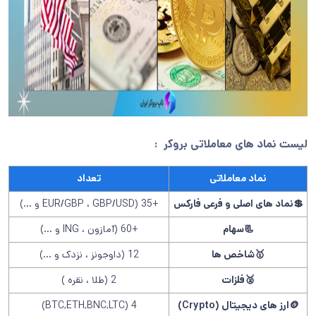
لیست نماد های معاملاتی
بروکر :
نماد معاملاتی
تعداد
💲نماد های اصلی و فرعی فارکس
+35 (EUR/GBP ، GBP/USD و …)
📃سهام
+60 (آمازون ، ING و …)
🥇شاخص ها
12 (داوجونز ، نزدک و …)
🥈فلزات
2 (طلا ، نقره )
🪙ارز های دیجیتال (Crypto)
4 (BTC,ETH,BNC,LTC)