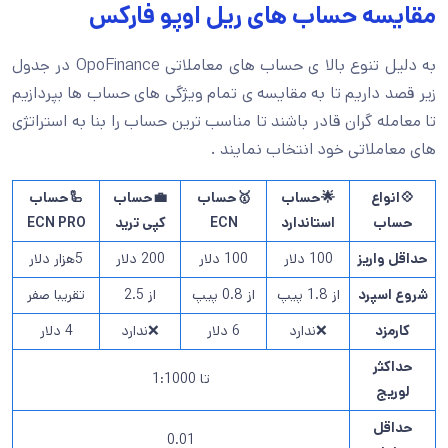
مقایسه حساب های ریل اوپو فارکس
به دلیل تنوع بالا ی حساب های معاملاتی OpoFinance در جدول
زیر قصد داریم تا به مقایسه ی تمام ویژگی های حساب ها بپردازیم
تا معامله گران قادر باشند تا مناسب ترین حساب را بنا به استراتژی
های معاملاتی خود انتخاب نمایند .
💠انواع
🌟حساب
🥇حساب
💼حساب
🦾حساب
حساب
استاندارد
ECN
کپی ترید
ECN PRO
حداقل واریز
100 دلار
100 دلار
200 دلار
5هزار دلار
شروع اسپرد
از 1.8 پیپ
از 0.8 پیپ
از 2.5
تقریبا صفر
کارمزد
❌ندارد
6 دلار
❌ندارد
4 دلار
حداکثر
تا 1:1000
لوریج
حداقل
0.01