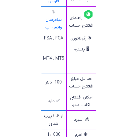
فارسی
❇️
راهنمای
پیامرسان
افتتاح حساب
واتس اپ
🌟 رگولاتوری
FSA , FCA
🖥 پلتفرم
MT4 , MT5
حداقل مبلغ
100 دلار
افتتاح حساب
امکان افتتاح
✅ دارد
اکانت دمو
از 0.8 پیپ
💰 اسپرد
شناور
🔱 اهرم
1:1000