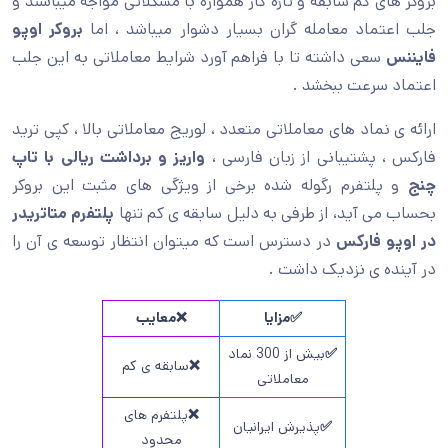
بروکر های کم سابقه و تازه کار همواره با مشکلاتی مواجه میباشند و
جلب اعتماد معامله گران بسیار دشوار میباشد ، اما
بروکر اوپو
فایننس
سعی داشته تا با فراهم آورد شرایط معاملاتی به این جلب
اعتماد سرعت ببخشد .
ارائه ی نماد های معاملاتی متعدد ، لوریج معاملاتی بالا ، کپی ترید
فارکس ، پشتیبانی از زبان فارسی ،
واریز و برداشت ریالی با تاپ
چنج
و پلتفرم رگوله شده برخی از ویژگی های مثبت این بروکر
بحساب می آید، از طرفی به دلیل سابقه ی کم تنها
پلتفرم متاتریدر
در اوپو فارکس
در دسترس است که میتوان انتظار توسعه ی آن را
در آینده ی نزدیک داشت .
✅مزایا
❌معایب
✅
بیش از 300 نماد
❌
سابقه ی کم
معاملاتی
❌
پلتفرم های
✅
پذیرش ایرانیان
محدود