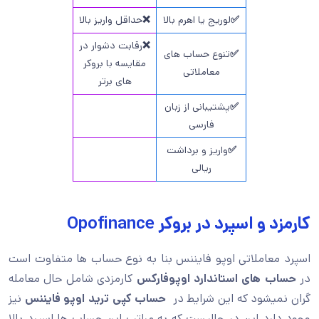
✅
لوریج یا اهرم بالا
❌
حداقل واریز بالا
❌
رقابت دشوار در
✅
تنوع حساب های
مقایسه با بروکر
معاملاتی
های برتر
✅
پشتیبانی از زبان
فارسی
✅
واریز و برداشت
ریالی
کارمزد و اسپرد در بروکر Opofinance
اسپرد معاملاتی اوپو فایننس بنا به نوع حساب ها متفاوت است
در
حساب های استاندارد اوپوفارکس
کارمزدی شامل حال معامله
گران نمیشود که این شرایط در
حساب کپی ترید اوپو فایننس
نیز
وجود دارد این در حالیست که به مراتب این حساب ها اسپرد بالا