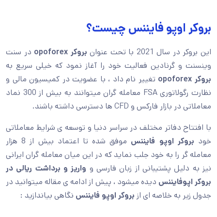
بروکر اوپو فایننس چیست؟
این بروکر در سال 2021 با تحت عنوان
بروکر
opoforex
در سنت
وینسنت و گرنادین فعالیت خود را آغاز نمود که خیلی سریع به
بروکر
opoforex
تغییر نام داد ، با عضویت در کمیسیون مالی و
نظارت رگولاتوری FSA معامله گران میتوانند به بیش از 300 نماد
معاملاتی در بازار فارکس و CFD ها دسترسی داشته باشند.
با افتتاح دفاتر مختلف در سراسر دنیا و توسعه ی شرایط معاملاتی
خود
بروکر اوپو فایننس
موفق شده تا اعتماد بیش از 8 هزار
معامله گر را به خود جلب نماید که در این میان معامله گران ایرانی
نیز به دلیل پشتیبانی از زبان فارسی و
واریز و برداشت ریالی در
بروکر اپوفایننس
دیده میشود ، پیش از ادامه ی مقاله میتوانید در
جدول زیر به خلاصه ای از
بروکر
اوپو فایننس
نگاهی بیاندازید :