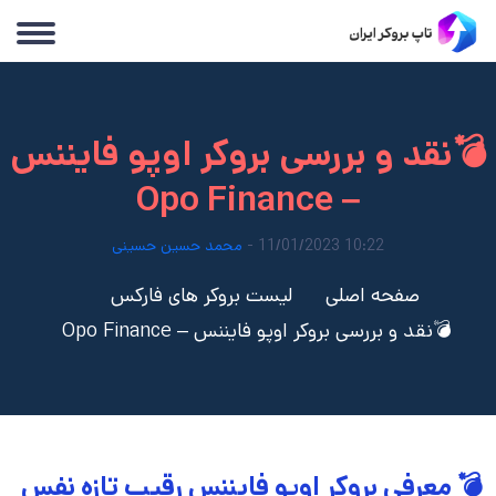
نقد و بررسی بروکر اوپو فایننس
– Opo Finance
10:22 11/01/2023 -
محمد حسین حسینی
صفحه اصلی
لیست بروکر های فارکس
💣نقد و بررسی بروکر اوپو فایننس – Opo Finance
💣 معرفی بروکر اوپو فایننس رقیب تازه نفس