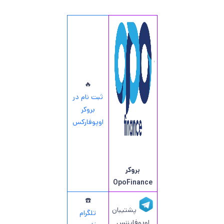
🔥
ثبت نام در
بروکر
اوپوفارکس
بروکر
OpoFinance
☎️
پشتیبان
تلگرام
اوپوفایننس