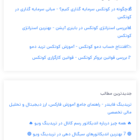
💰چگونه در کوتکس سرمایه گذاری کنیم؟ - مبانی سرمایه گذاری در
کوتکس
📊بررسی استراتژی کوتکس در باینری آپشن - بهترین استراتژی
کوتکس
📉افتتاح حساب دمو کوتکس - آموزش کوتکس ترید دمو
🚩بررسی قوانین بروکر کوتکس - قوانین کارگزاری کوتکس
جدیدترین مطالب
تریدینگ فایندر - راهنمای جامع آموزش فارکس، ارز دیجیتال و تحلیل
مالی تخصصی
🔥 همه چیز درباره اندیکاتور رسم کانال در تریدینگ ویو 🔥
🟢 7 بهترین اندیکاتورهای سیگنال دهی در تریدینگ ویو 🟢