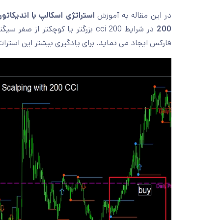
در این مقاله به آموزش
استراتژی اسکالپ با اندیکاتور ci 200
200
در شرایط cci 200 بزرگتر یا کوچکتر
فارکس ایجاد می نماید. برای یادگیری بیشتر این استراتژ