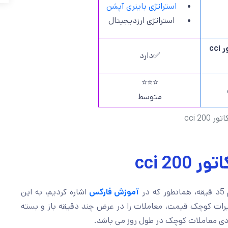
استراتژی باینری آپشن
استراتژی ارزدیجیتال
استراتژی اسکالپ با اندیکاتور cci
✅دارد
⭐⭐⭐
متوسط
cci 20
cci 20
در
آموزش فارکس
اشاره کردیم، به این
رات کوچک قیمت، معاملات را در عرض چند دقیقه باز و بسته
یادی معاملات کوچک در طول روز می باشد.