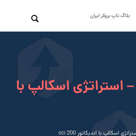
بلاگ تاپ بروکر ایران
معرفی استراتژی اسکالپ با اندیکاتو cci 200 – استراتژی اسکالپ با