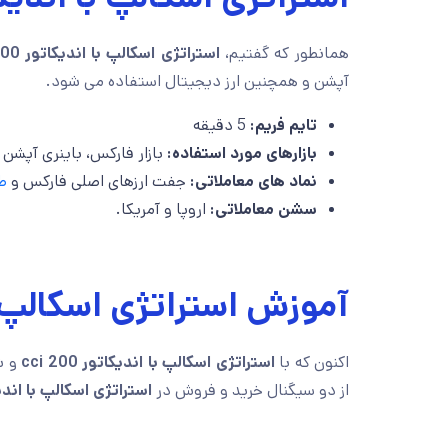
همانطور که گفتیم،
استراتژی اسکالپ با اندیکاتور cci 200 در تایم فریم 5 دقیقه
آپشن و همچنین ارز دیجیتال استفاده می شود.
تایم فریم:
5 دقیقه
بازارهای مورد استفاده:
بازار فارکس، باینری آپشن 
نماد های معاملاتی:
جفت ارزهای اصلی فارکس و
ط
سشن معاملاتی:
اروپا و آمریکا.
آموزش استراتژی اسکالپ با ش
اکنون که با
استراتژی اسکالپ با اندیکاتور cci 200
و شر
از دو سیگنال خرید و فروش در
استراتژی اسکالپ با اندیکاتور 