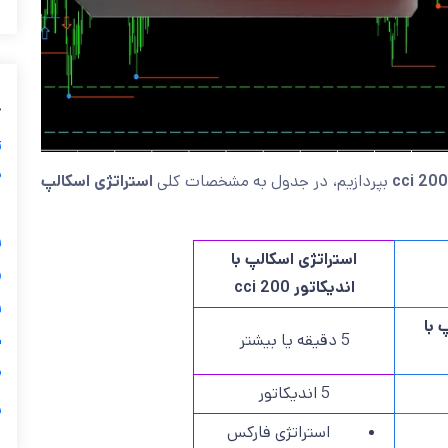
ب
ز
ی
استراتژی اسکالپ
بپردازیم، در جدول به مشخصات کلی
گ

استراتژی اسکالپ با
اندیکاتور cci 200

تای
5 دقیقه یا بیشتر
ی

5 اندیکاتور
ر
استراتژی فارکس