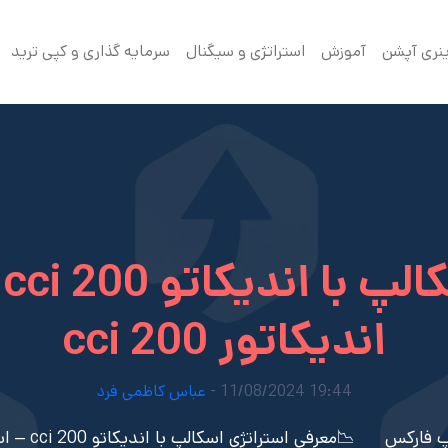
ینری آپشن
آموزش
استراتژی و سیگنال
سرمایه گذاری و کپی ترید
اندیکاتور cci 200
19:44 11/08/2024 -
عباس کاظمی فرد
پ فارکس
📉معرفی استراتژی اسکالپ با اندیکاتو cci 200 – استراتژی اسکالپ با اندیکاتور cci 200