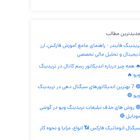
جدیدترین مطال
تریدینگ فایندر - راهنمای جامع آموزش فارکس، ار
دیجیتال و تحلیل مالی تخصص
🔥 همه چیز درباره اندیکاتور رسم کانال در تریدین
ویو 
🟢 7 بهترین اندیکاتورهای سیگنال دهی در تریدینگ
ویو 
🔴 روش های حذف تبلیغات تریدینگ ویو در گوش
موبایل 
سیگنال اتوماتیک فارکس 📶 انواع، مزایا و نحوه کا