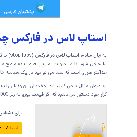
پشتیبان فارسی
استاپ لاس در فارکس چ
به زبان ساده،
استاپ لاس در فارکس (stop loss)
یا
تع
داده می شود تا در صورت رسیدن قیمت به سطح مشخص
حداکثر ضرری است که شما می توانید در یک معامله 
به عنوان مثال فرض کنید شما جفت ارز یورو/دلار را به قیمت 1.1200 خرید
گزار خود دستور می دهید که اگر قیمت یورو به زیر 1.1000 برسد، معامله را به طور خودکار ببندد.
برای
آشنایی 
اصطلاحات 