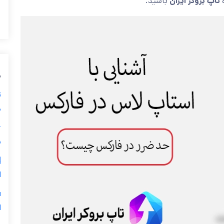
باشید.
تاپ بروکر ایران
ن
ی
ز
ی

ر
س
5