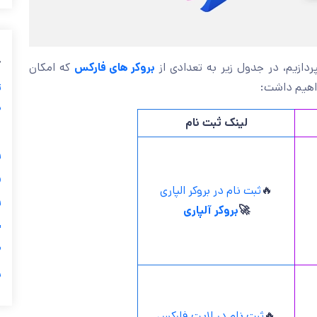
ب
که امکان
بروکر های فارکس
بپردازیم، در جدول زیر به تعدادی 
ز
را فراهم نم
ی
لینک ثبت نام
گ

ثبت نام در بروکر الپاری
🔥

بروکر آلپاری
🚀
ی

ر
ثبت نام در لایت فارکس
🔥