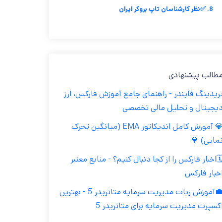
8. ✅نظر کارشناسان تاپ بروکر ایران
مطالب پیشنهاد
تریدینگ فایندر - راهنمای جامع آموزش فارکس، ار
دیجیتال و تحلیل مالی تخصص
💎 آموزش کامل اندیکاتور EMA (میانگین تحرک
نمایی) 
🗓️اخبار فارکس را از کجا دنبال کنیم؟ - منابع معتب
اخبار فارک
💼آموزش ربات مدیریت سرمایه متاتریدر 5 - بهترین
اکسپرت مدیریت سرمایه برای متاتریدر 