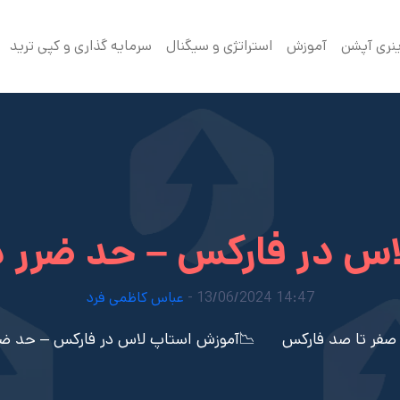
ینری آپشن
آموزش
استراتژی و سیگنال
سرمایه گذاری و کپی ترید
اس در فارکس – حد ضرر 
14:47 13/06/2024 -
عباس کاظمی فرد
صفر تا صد فارکس
📉آموزش استاپ لاس در فارکس – حد ض