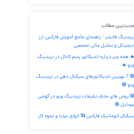
جدیدترین مطال
تریدینگ فایندر - راهنمای جامع آموزش فارکس، ار
دیجیتال و تحلیل مالی تخصص
🔥 همه چیز درباره اندیکاتور رسم کانال در تریدین
ویو 
🟢 7 بهترین اندیکاتورهای سیگنال دهی در تریدینگ
ویو 
🔴 روش های حذف تبلیغات تریدینگ ویو در گوش
موبایل 
سیگنال اتوماتیک فارکس 📶 انواع، مزایا و نحوه کا