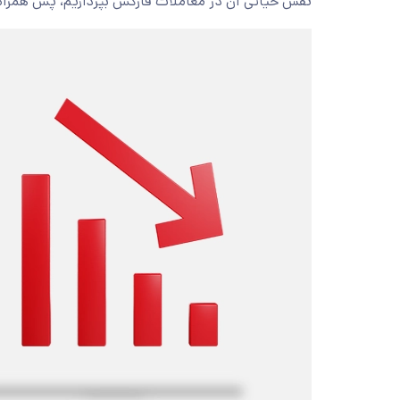
نقش حیاتی آن در معاملات فارکس بپردازیم، پس همرا