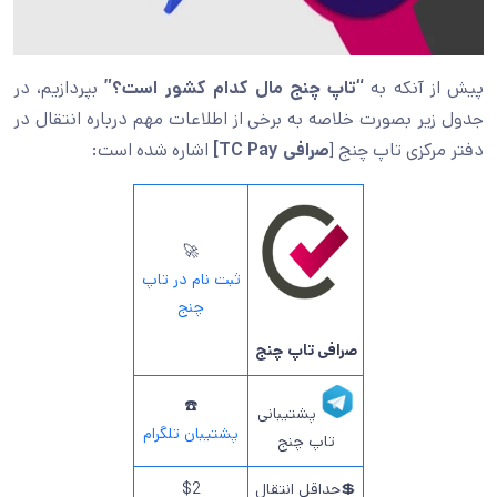
پیش از آنکه به
“تاپ چنج مال کدام کشور است؟”
بپردازیم، در
جدول زیر بصورت خلاصه به برخی از اطلاعات مهم درباره انتقال در
دفتر مرکزی تاپ چنج [
صرافی TC Pay]
اشاره شده است:
🚀
ثبت نام در تاپ
چنج
صرافی تاپ چنج
☎️
پشتیبانی
پشتیبان تلگرام
تاپ چنج
💲حداقل انتقال
$2