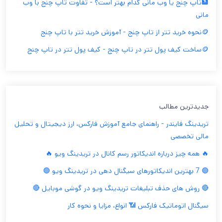
🏦تاپ چنج یا وب مانی کدام بهتر است؟ - تفاوت تاپ چنج با وب
مانی
🪙نحوه خرید تتر از تاپ چنج - آموزش خرید تتر با تاپ چنج
🪙ساخت کیف پول تتر در تاپ چنج - کیف پول تتر در تاپ چنج
جدیدترین مطالب
تریدینگ فایندر - راهنمای جامع آموزش فارکس، ارز دیجیتال و تحلیل
مالی تخصصی
🔥 همه چیز درباره اندیکاتور رسم کانال در تریدینگ ویو 🔥
🟢 7 بهترین اندیکاتورهای سیگنال دهی در تریدینگ ویو 🟢
🔴 روش های حذف تبلیغات تریدینگ ویو در گوشی موبایل 🔴
سیگنال اتوماتیک فارکس 📶 انواع، مزایا و نحوه کار