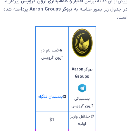
پیش از آن که به بررسی
اعتبار و کلاهبرداری آرون گروپس
بپردازیم،
در جدول زیر بطور خلاصه به
بروکر Aaron Groups
پرداخته شده
است:
🔥ثبت نام در
آرون گروپس
بروکر Aaron
Groups
☎️
پشتیبان تلگرام
پشتیبانی
آرون گروپس
🪙حداقل واریز
$1
اولیه