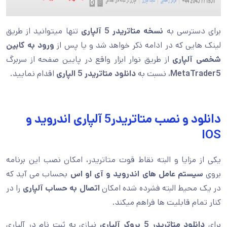
برای دسترسی به
نسخه متاتریدر 5 آلپاری
تنها میتوانید از طریق
لینک هایی که در ادامه ذکر خواهد شد و یا پس از
ورود به کابین
شخصی آلپاری
از طریق نوار ابزار واقع در پایین صفحه از سربرگ
MetaTrader5
، نسبت به
دانلود متاتریدر 5 الپاری
اقدام نمایید.
دانلود و نصب متاتریدر5 آلپاری اندروید و
IOS
یکی از مزایا و البته نقاط قوت متاتریدر، امکان نصب این برنامه
بروی
سیستم عامل های اندروید و آی او اس
بحساب می آید که
در یک محیط البته فشرده شده امکان
اتصال به حساب آلپاری
را در
کنار تمام قابلیت ها فراهم میکند.
برای
دانلود متاتریدر 5 بروکر آلپاری
نیازی به ثبت نام در آلپاری