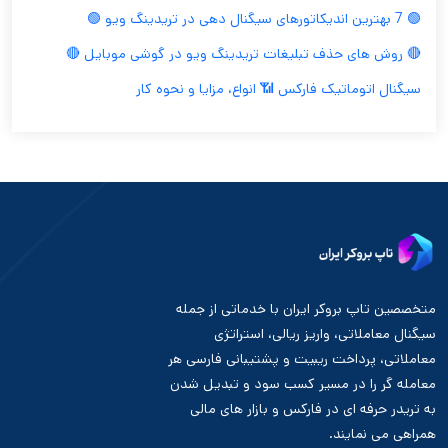
🟢 7 بهترین اندیکاتورهای سیگنال دهی در تریدینگ ویو 🟢
🔴 روش های حذف تبلیغات تریدینگ ویو در گوشی موبایل 🔴
سیگنال اتوماتیک فارکس 📶 انواع، مزایا و نحوه کار
متخصصین تاپ بروکر ایران با خدماتی از جمله
سیگنال معاملاتی، واریز ریالی، استراتژی
معاملاتی، پرداخت ریبیت و پشتیبانی فارسی هر
معامله گر را در مسیر کسب سود و تبدیل شدن
به تریدر حرفه ای در فارکس و بازار های مالی
همراهی می نمایند.