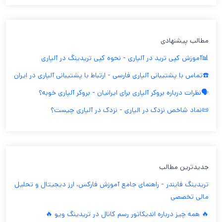
مطالب پیشنهادی
📊آموزش کپی ترید در آلپاری - نحوه کپی تریدینگ در آلپاری
☎️تماس با پشتیبانی آلپاری فارسی - ارتباط با پشتیبانی آلپاری در ایران
🗣️نظرات درباره بروکر آلپاری برای ایرانیان - بروکر آلپاری خوبه؟
📜نماد شاخص نزدک در الپاری - نزدک در آلپاری چیست؟
جدیدترین مطالب
تریدینگ فایندر - راهنمای جامع آموزش فارکس، ارز دیجیتال و تحلیل
مالی تخصصی
🔥 همه چیز درباره اندیکاتور رسم کانال در تریدینگ ویو 🔥