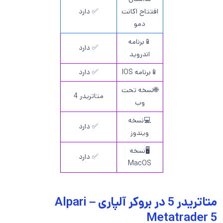
افتتاح اکانت
✅ دارد
دمو
📱برنامه
✅ دارد
اندروید
📱برنامه IOS
✅ دارد
🌐نسخه تحت
متاتریدر 4
وب
💻نسخه
✅ دارد
ویندوز
🖥️نسخه
✅ دارد
MacOS
متاتریدر 5 در بروکر آلپاری – Alpari
Metatrader 5