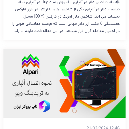
💲نماد شاخص دلار در آلپاری - آموزش نماد dxy در آلپاری نماد
شاخص دلار در آلپاری یکی از شاخص های با ارزش در بازار فارکس
بحساب می آید. شاخص دلار امریکا در فارکس [DXY] سمبل
همبستگی 6 جفت ارز دلار جهانی است که فرصت معاملاتی خوبی را
در اختیار معامله گران قرار میدهد. در این مقاله قصد داریم تا با…
12:48 21/03/2024