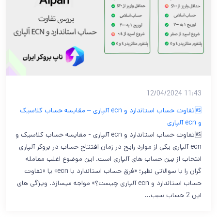
11:43 12/04/2024
🆚تفاوت حساب استاندارد و ecn آلپاری – مقایسه حساب کلاسیک
و ecn آلپاری
🆚تفاوت حساب استاندارد و ecn آلپاری - مقایسه حساب کلاسیک و
ecn آلپاری یکی از موارد رایج در زمان افتتاح حساب در بروکر آلپاری
انتخاب از بین حساب های آلپاری است. این موضوع اغلب معامله
گران را با سوالاتی نظیر؛ «فرق حساب استاندارد با ecn» یا «تفاوت
حساب استاندارد و ecn آلپاری چیست؟» مواجه میسازد. ویژگی های
این 2 حساب سبب…