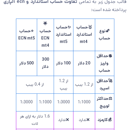
قالب جدول زیر به تمامی
تفاوت حساب استاندارد و ecn آلپاری
پرداخته شده است:
🌟
🥇حساب
✨حساب
🌠نوع
حساب
⭐حساب
استاندارد
استاندارد
حساب
ECN
ECN mt5
mt5
mt4
mt4
💲حداقل
300
واریز
20 دلار
100 دلار
500 دلار
دلار
حساب
🚀حداقل
از 1.2
از 1.2 پیپ
از 0.4 پیپ
اسپرد
پیپ
⚖️حداکثر
1:3000
1:1000
1:3000
1:1000
لوریج
1.6 دلار به ازای هر
💰کارمزد
❌ندارد
❌ندارد
لات