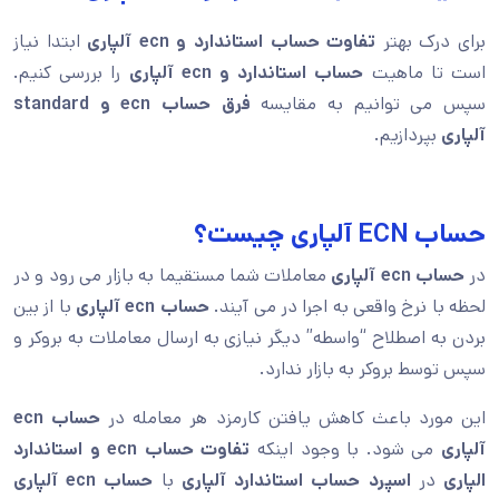
برای درک بهتر
تفاوت حساب استاندارد و ecn آلپاری
ابتدا نیاز
است تا ماهیت
حساب استاندارد و ecn آلپاری
را بررسی کنیم.
سپس می توانیم به مقایسه
فرق حساب ecn و standard
آلپاری
بپردازیم.
حساب ECN آلپاری چیست؟
در
حساب ecn آلپاری
معاملات شما مستقیما به بازار می رود و در
لحظه با نرخ واقعی به اجرا در می آیند.
حساب ecn آلپاری
با از بین
بردن به اصطلاح “واسطه” دیگر نیازی به ارسال معاملات به بروکر و
سپس توسط بروکر به بازار ندارد.
این مورد باعث کاهش یافتن کارمزد هر معامله در
حساب ecn
آلپاری
می شود. با وجود اینکه
تفاوت حساب ecn و استاندارد
الپاری
در
اسپرد حساب استاندارد آلپاری
با
حساب ecn آلپاری