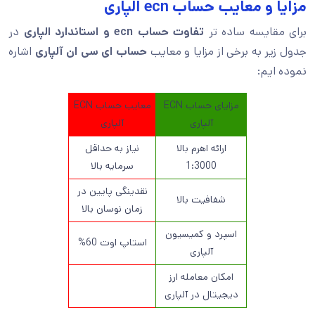
مزایا و معایب حساب ecn الپاری
برای مقایسه ساده تر
تفاوت حساب ecn و استاندارد الپاری
در
جدول زیر به برخی از مزایا و معایب
حساب ای سی ان آلپاری
اشاره
نموده ایم:
مزایای حساب ECN
معایب حساب ECN
آلپاری
آلپاری
ارائه اهرم بالا
نیاز به حداقل
1:3000
سرمایه بالا
نقدینگی پایین در
شفافیت بالا
زمان نوسان بالا
اسپرد و کمیسیون
استاپ اوت 60%
آلپاری
امکان معامله ارز
دیجیتال در آلپاری