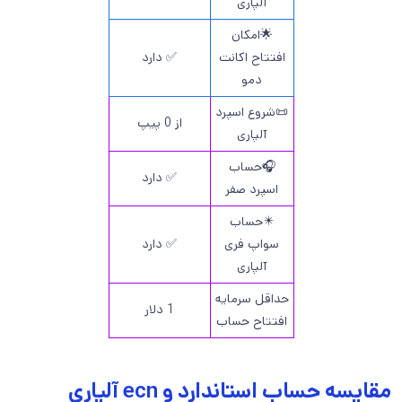
آلپاری
🌟امکان
افتتاح اکانت
✅ دارد
دمو
📜شروع اسپرد
از 0 پیپ
آلپاری
🎧حساب
✅ دارد
اسپرد صفر
✴️حساب
سواپ فری
✅ دارد
آلپاری
حداقل سرمایه
1 دلار
افتتاح حساب
مقایسه حساب استاندارد و ecn آلپاری