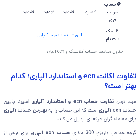
🪙حساب
سواپ
✅دارد
❌ندارد
✅دارد
❌ندارد
فری
🚩لینک
آموزش ثبت نام در آلپاری
ثبت نام
جدول مقایسه حساب کلاسیک و ecn آلپاری
تفاوت اکانت ecn و استاندارد آلپاری؛ کدام
بهتر است؟
مهم ترین
تفاوت حساب ecn و استاندارد آلپاری
اسپرد پایین
حساب ecn آلپاری
است که این حساب را به
بهترین حساب آلپاری
برای معامله گران حرفه ای تبدیل می کند.
گرچه حداقل واریزی 300 دلاری
حساب ecn آلپاری
برای برخی از