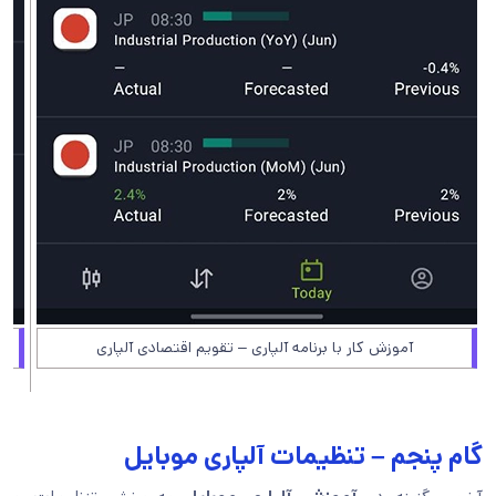
آموزش کار با برنامه آلپاری – تقویم اقتصادی آلپاری
گام پنجم – تنظیمات آلپاری موبایل