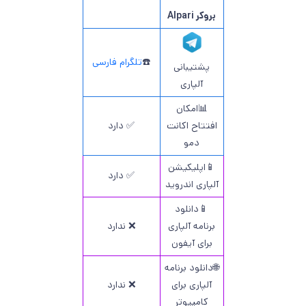
بروکر Alpari
☎️
تلگرام فارسی
پشتیبانی
آلپاری
📊امکان
افتتاح اکانت
✅ دارد
دمو
📱اپلیکیشن
✅ دارد
آلپاری اندروید
📱دانلود
برنامه آلپاری
❌ ندارد
برای آیفون
🌐دانلود برنامه
آلپاری برای
❌ ندارد
کامپیوتر