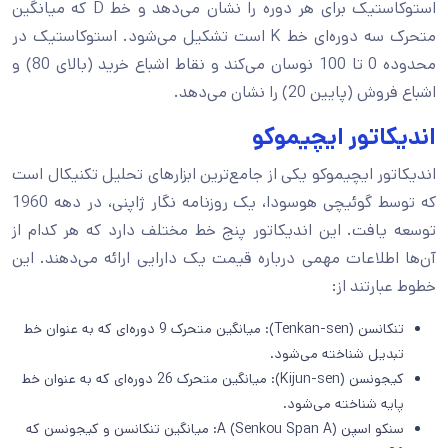
استوکاستیک برای هر دوره را نشان می‌دهد و خط D که میانگین
متحرک سه دوره‌ای خط K است تشکیل می‌شود. استوکاستیک در
محدوده 0 تا 100 نوسان می‌کند و نقاط اشباع خرید (بالای 80) و
اشباع فروش (پایین 20) را نشان می‌دهد.
اندیکاتور ایچیموکو
اندیکاتور ایچیموکو یکی از جامع‌ترین ابزارهای تحلیل تکنیکال است
که توسط گوئیچی هوسودا، یک روزنامه‌ نگار ژاپنی، در دهه 1960
توسعه یافت. این اندیکاتور پنج خط مختلف دارد که هر کدام از
آن‌ها اطلاعات مهمی درباره قیمت یک دارایی ارائه می‌دهند. این
خطوط عبارتند از:
تنکانسن (Tenkan-sen): میانگین متحرک 9 دوره‌ای که به عنوان خط
تبدیل شناخته می‌شود.
کیجونسن (Kijun-sen): میانگین متحرک 26 دوره‌ای که به عنوان خط
پایه شناخته می‌شود.
سنکو اسپن A (Senkou Span A): میانگین تنکانسن و کیجونسن که