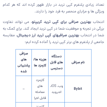
تعداد زیادی پلتفرم کپی ترید در بازار ظهور کرده اند که هر کدام
ویژگی ها و مزایای منحصر به فرد خود را دارند.
انتخاب
بهترین صرافی برای کپی ترید کریپتو
، می تواند تفاوت
بزرگی در تجربه و موفقیت شما در کپی ترید ایجاد کند. برای کمک به
شما در انتخاب
بهترین صرافی­های کپی ترید ارز دیجیتال
، مقایسه
جامعی از پلتفرم های برتر کپی ترید را آماده کرده ایم:
صرافی
دستگاه
هزینه ها/
های
نام صرافی
های قابل
کارمزد ها
پشتیبانی
دسترسی
شده
کارمزد
وب، iOS،
های
–
Bybit
اندروید
معامله
قابل اجرا
کارمزد