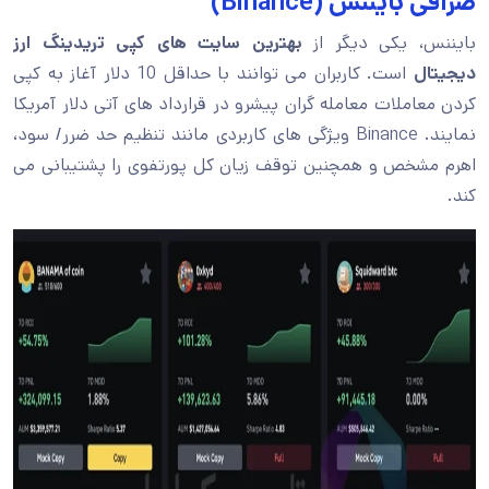
صرافی بایننس (Binance)
بایننس، یکی دیگر از
بهترین سایت های کپی تریدینگ ارز
دیجیتال
است. کاربران می توانند با حداقل 10 دلار آغاز به کپی
کردن معاملات معامله گران پیشرو در قرارداد های آتی دلار آمریکا
نمایند. Binance ویژگی های کاربردی مانند تنظیم حد ضرر/ سود،
اهرم مشخص و همچنین توقف زیان کل پورتفوی را پشتیبانی می
کند.