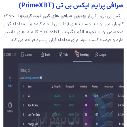
صرافی پرایم ایکس بی تی (PrimeXBT)
ایکس بی تی، یکی از
بهترین
صرافی های کپی ترید کریپتو
است؛ که
کاربران می توانند حساب های آزمایشی ایجاد کرده و از معامله گران
متخصص و با تجربه الگو بگیرند. PrimeXBT کارمزد های پایینی
دارد و فرصت کسب سود برای معامله گران پیشرو فراهم می کند.