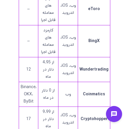
وب، iOS،
های
–
eToro
اندروید
معامله
قابل اجرا
کارمزد
وب، iOS،
های
–
BingX
اندروید
معامله
قابل اجرا
از 4.95
وب، iOS،
Wundertrading
دلار در
12
اندروید
ماه
Binance،
از 0 دلار
Coinmatics
وب
OKX،
در ماه
ByBit
از 9.99
وب، iOS،
Cryptohopper
دلار در
17
اندروید
ماه