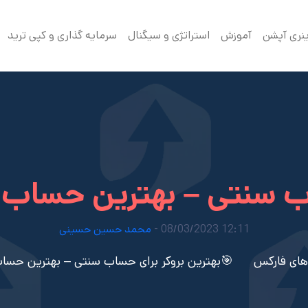
ینری آپشن
آموزش
استراتژی و سیگنال
سرمایه گذاری و کپی ترید
ب سنتی – بهترین حساب ن
12:11 08/03/2023 -
محمد حسین حسینی
های فارکس
🎯بهترین بروکر برای حساب سنتی – بهترین حساب 