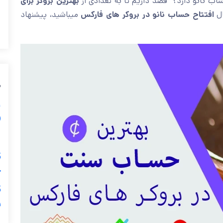
اب نانو دارد؟” قصد داریم تا به تعدادی از
بهترین بروکر برای
ال
افتتاح حساب نانو در بروکر های فارکس
میباشید، پیشنهاد
م
) 📈
🩸 5 
ح
و