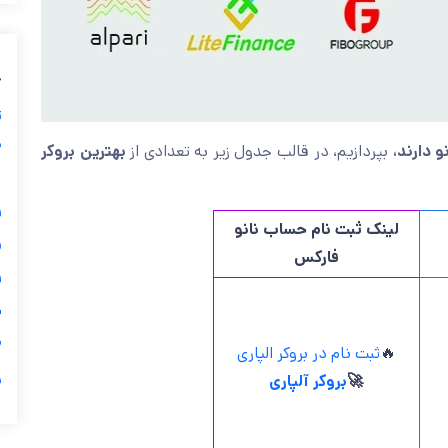
ب
ز
ی
بهترین بروکر
بپردازیم، در قالب جدول زیر به تعدادی از
کدام بر
گ

لینک ثبت نام حساب نانو
فارکس

ی

ثبت نام در بروکر الپاری
🔥
ر
بروکر آلپاری
🚀