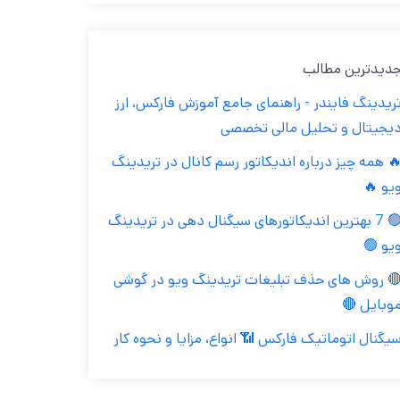
جدیدترین مطال
تریدینگ فایندر - راهنمای جامع آموزش فارکس، ار
دیجیتال و تحلیل مالی تخصص
🔥 همه چیز درباره اندیکاتور رسم کانال در تریدین
ویو 
🟢 7 بهترین اندیکاتورهای سیگنال دهی در تریدینگ
ویو 
🔴 روش های حذف تبلیغات تریدینگ ویو در گوش
موبایل 
سیگنال اتوماتیک فارکس 📶 انواع، مزایا و نحوه کا