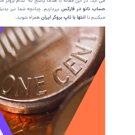
می آید. در این مقاله با هدف پاسخ به “کدام بروکر حس
حساب نانو در فارکس
بپردازیم. چنانچه شما نیز بدنب
میکنیم تا
انتها با تاپ بروکر ایران
همراه شوید.