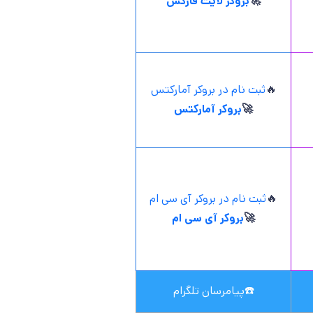
🚀
بروکر لایت فارکس
🔥
ثبت نام در بروکر آمارکتس
🚀
بروکر آمارکتس
🔥
ثبت نام در بروکر آی سی ام
🚀
بروکر آی سی ام
☎️
پیامرسان تلگرام