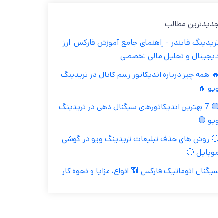
جدیدترین مطال
تریدینگ فایندر - راهنمای جامع آموزش فارکس، ار
دیجیتال و تحلیل مالی تخصص
🔥 همه چیز درباره اندیکاتور رسم کانال در تریدین
ویو 
🟢 7 بهترین اندیکاتورهای سیگنال دهی در تریدینگ
ویو 
🔴 روش های حذف تبلیغات تریدینگ ویو در گوش
موبایل 
سیگنال اتوماتیک فارکس 📶 انواع، مزایا و نحوه کا