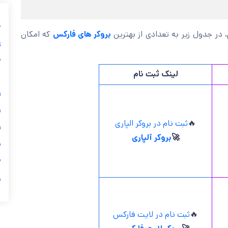
ب
که امکان
بروکر های فارکس
” بپردازیم، در جدول زیر به تعدادی 
ز
ی
لینک ثبت نام
گ

ثبت نام در بروکر الپاری
🔥

بروکر آلپاری
🚀
ی

ر
ثبت نام در لایت فارکس
🔥