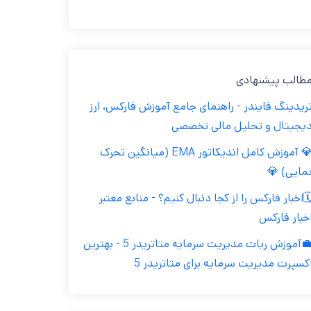
مطالب پیشنهاد
تریدینگ فایندر - راهنمای جامع آموزش فارکس، ار
دیجیتال و تحلیل مالی تخصص
💎 آموزش کامل اندیکاتور EMA (میانگین تحرک
نمایی) 
🗓️اخبار فارکس را از کجا دنبال کنیم؟ - منابع معتب
اخبار فارک
💼آموزش ربات مدیریت سرمایه متاتریدر 5 - بهترین
اکسپرت مدیریت سرمایه برای متاتریدر 