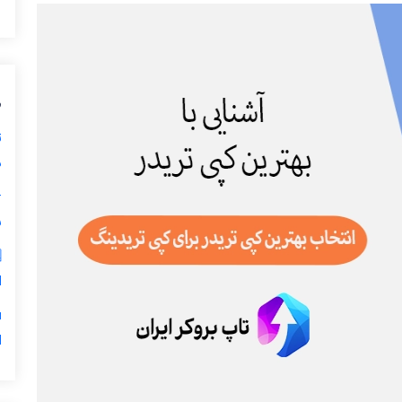
ی
ز
ی

ر
س
5