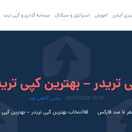
ینری آپشن
آموزش
استراتژی و سیگنال
سرمایه گذاری و کپی ترید
 تریدر – بهترین کپی ترید
19:19 20/07/2024 -
عباس کاظمی فرد
ر تا صد فارکس
📊انتخاب بهترین کپی تریدر – بهترین کپی ت