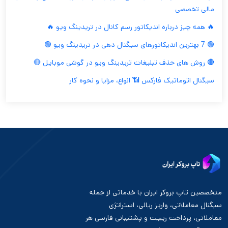
مالی تخصصی
🔥 همه چیز درباره اندیکاتور رسم کانال در تریدینگ ویو 🔥
🟢 7 بهترین اندیکاتورهای سیگنال دهی در تریدینگ ویو 🟢
🔴 روش های حذف تبلیغات تریدینگ ویو در گوشی موبایل 🔴
سیگنال اتوماتیک فارکس 📶 انواع، مزایا و نحوه کار
متخصصین تاپ بروکر ایران با خدماتی از جمله
سیگنال معاملاتی، واریز ریالی، استراتژی
معاملاتی، پرداخت ریبیت و پشتیبانی فارسی هر