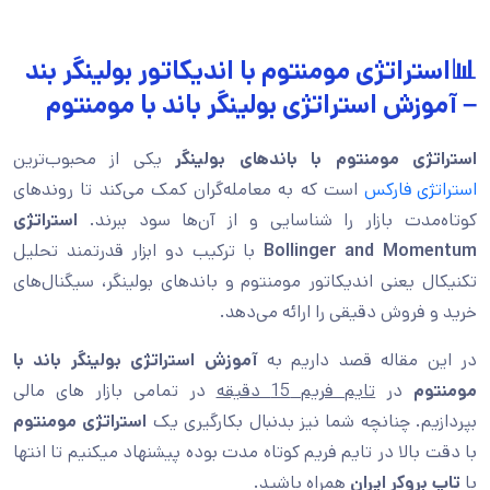
📊استراتژی مومنتوم با اندیکاتور بولینگر بند
– آموزش استراتژی بولینگر باند با مومنتوم
استراتژی مومنتوم با باندهای بولینگر
یکی از محبوب‌ترین
استراتژی فارکس
است که به معامله‌گران کمک می‌کند تا روندهای
کوتاه‌مدت بازار را شناسایی و از آن‌ها سود ببرند.
استراتژی
Bollinger and Momentum
با ترکیب دو ابزار قدرتمند تحلیل
تکنیکال یعنی اندیکاتور مومنتوم و باندهای بولینگر، سیگنال‌های
خرید و فروش دقیقی را ارائه می‌دهد.
در این مقاله قصد داریم به
آموزش استراتژی بولینگر باند با
مومنتوم
در
تایم فریم 15 دقیقه
در تمامی بازار های مالی
بپردازیم. چنانچه شما نیز بدنبال بکارگیری یک
استراتژی مومنتوم
با دقت بالا در تایم فریم کوتاه مدت بوده پیشنهاد میکنیم تا انتها
با
تاپ بروکر ایران
همراه باشید.