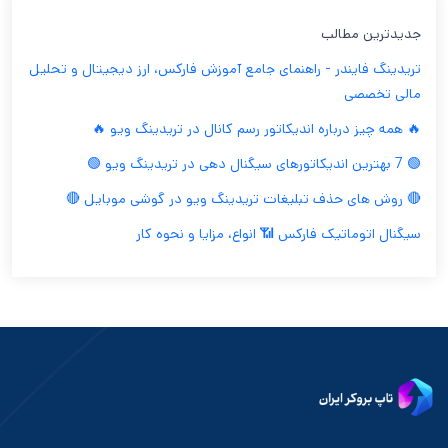
جدیدترین مطالب
تریدینگ فایندر - راهنمای جامع آموزش فارکس، ارز دیجیتال و تحلیل
مالی تخصصی
🔥 همه چیز درباره اندیکاتور رسم کانال در تریدینگ ویو 🔥
🟢 7 بهترین اندیکاتورهای سیگنال دهی در تریدینگ ویو 🟢
🔴 روش های حذف تبلیغات تریدینگ ویو در گوشی موبایل 🔴
سیگنال اتوماتیک فارکس 📶 انواع، مزایا و نحوه کار