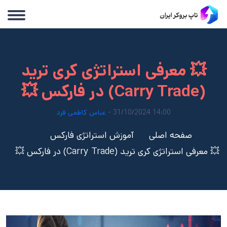
💥 معرفی استراتژی کری ترید
(Carry Trade) در فارکس 💥
14:00 31/10/2024 -
عباس کاظمی فرد
صفحه اصلی
آموزش استراتژی فارکس
💥 معرفی استراتژی کری ترید (Carry Trade) در فارکس 💥