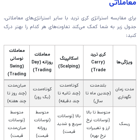
معاملاتی
برای مقایسه استراتژی کری ترید با سایر استراتژی‌های معاملاتی،
جدول زیر به شما کمک می‌کند تفاوت‌های هر کدام را بهتر درک
کنید:
معاملات
کری ترید
معاملات
اسکالپینگ
نوسانی
ویژگی‌ها
(Carry
روزانه (Day
(Swing
(Scalping)
Trading)
Trade)
Trading)
بلندمدت
کوتاه‌مدت
میان‌مدت
مدت زمان
کوتاه‌مدت
(چندین ماه تا
(چند ثانیه تا
(چند روز تا
نگهداری
(یک روز)
سال)
چند دقیقه)
چند هفته)
متوسط تا بالا
متوسط
متوسط
بالا (نوسانات
(نوسانات نرخ
(نوسانات
(نوسانات
ریسک
سریع و شدید
ارز و تغییرات
روزانه
میان‌مدت
قیمت)
نرخ بهره)
قیمت)
قیمت)