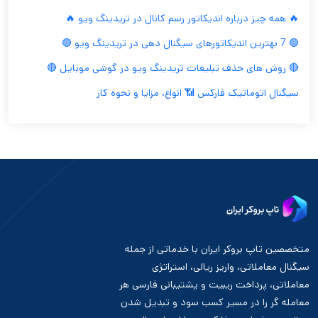
🔥 همه چیز درباره اندیکاتور رسم کانال در تریدینگ ویو 🔥
🟢 7 بهترین اندیکاتورهای سیگنال دهی در تریدینگ ویو 🟢
🔴 روش های حذف تبلیغات تریدینگ ویو در گوشی موبایل 🔴
سیگنال اتوماتیک فارکس 📶 انواع، مزایا و نحوه کار
متخصصین تاپ بروکر ایران با خدماتی از جمله
سیگنال معاملاتی، واریز ریالی، استراتژی
معاملاتی، پرداخت ریبیت و پشتیبانی فارسی هر
معامله گر را در مسیر کسب سود و تبدیل شدن