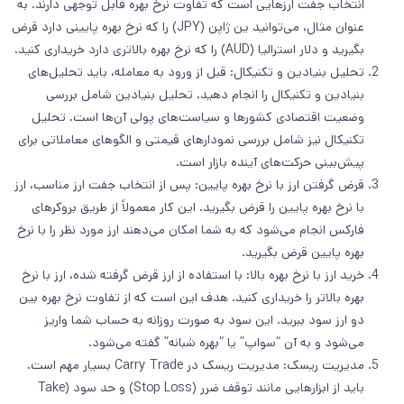
انتخاب جفت ارزهایی است که تفاوت نرخ بهره قابل توجهی دارند. به
عنوان مثال، می‌توانید ین ژاپن (JPY) را که نرخ بهره پایینی دارد قرض
بگیرید و دلار استرالیا (AUD) را که نرخ بهره بالاتری دارد خریداری کنید.
تحلیل بنیادین و تکنیکال: قبل از ورود به معامله، باید تحلیل‌های
بنیادین و تکنیکال را انجام دهید. تحلیل بنیادین شامل بررسی
وضعیت اقتصادی کشورها و سیاست‌های پولی آن‌ها است. تحلیل
تکنیکال نیز شامل بررسی نمودارهای قیمتی و الگوهای معاملاتی برای
پیش‌بینی حرکت‌های آینده بازار است.
قرض گرفتن ارز با نرخ بهره پایین: پس از انتخاب جفت ارز مناسب، ارز
با نرخ بهره پایین را قرض بگیرید. این کار معمولاً از طریق بروکرهای
فارکس انجام می‌شود که به شما امکان می‌دهند ارز مورد نظر را با نرخ
بهره پایین قرض بگیرید.
خرید ارز با نرخ بهره بالا: با استفاده از ارز قرض گرفته شده، ارز با نرخ
بهره بالاتر را خریداری کنید. هدف این است که از تفاوت نرخ بهره بین
دو ارز سود ببرید. این سود به صورت روزانه به حساب شما واریز
می‌شود و به آن “سواپ” یا “بهره شبانه” گفته می‌شود.
مدیریت ریسک: مدیریت ریسک در Carry Trade بسیار مهم است.
باید از ابزارهایی مانند توقف ضرر (Stop Loss) و حد سود (Take