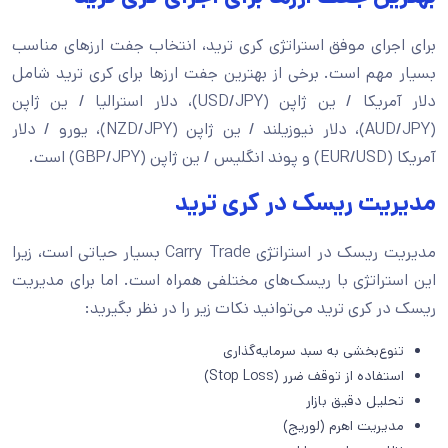
برای اجرای موفق استراتژی کری ترید، انتخاب جفت ارزهای مناسب
بسیار مهم است. برخی از بهترین جفت ارزها برای کری ترید شامل
دلار آمریکا / ین ژاپن (USD/JPY)، دلار استرالیا / ین ژاپن
(AUD/JPY)، دلار نیوزیلند / ین ژاپن (NZD/JPY)، یورو / دلار
آمریکا (EUR/USD) و پوند انگلیس / ین ژاپن (GBP/JPY) است.
مدیریت ریسک در کری ترید
مدیریت ریسک در استراتژی Carry Trade بسیار حیاتی است، زیرا
این استراتژی با ریسک‌های مختلفی همراه است. اما برای مدیریت
ریسک در کری ترید می‌توانید نکات زیر را در نظر بگیرید:
تنوع‌بخشی به سبد سرمایه‌گذاری
استفاده از توقف ضرر (Stop Loss)
تحلیل دقیق بازار
مدیریت اهرم (لوریج)