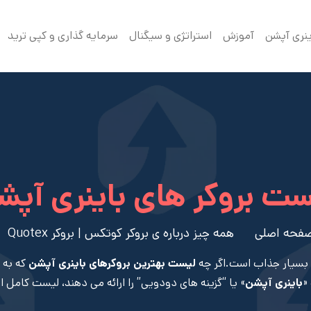
ینری آپشن
آموزش
استراتژی و سیگنال
سرمایه گذاری و کپی ترید
ست بروکر های باینری آپش
فحه اصلی
همه چیز درباره ی بروکر کوتکس | بروکر Quotex
 بسیار جذاب است.اگر چه
لیست بهترین بروکرهای باینری آپشن
که به 
باینری آپشن
» یا “گزینه های دودویی” را ارائه می دهند، لیست کامل ا