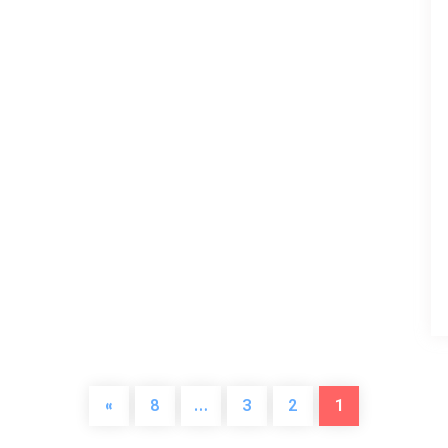
»
8
…
3
2
1