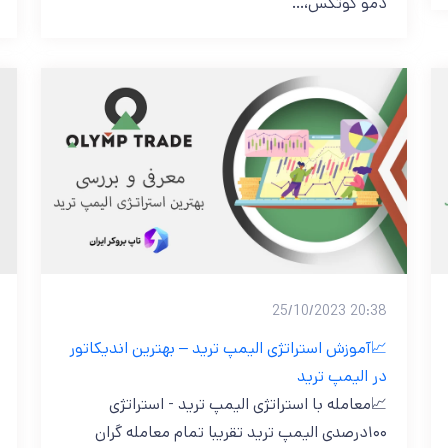
دمو کوتکس،…
20:38 25/10/2023
📈آموزش استراتژی الیمپ ترید – بهترین اندیکاتور
در الیمپ ترید
📈معامله با استراتژی الیمپ ترید - استراتژی
۱۰۰درصدی الیمپ ترید تقریبا تمام معامله گران