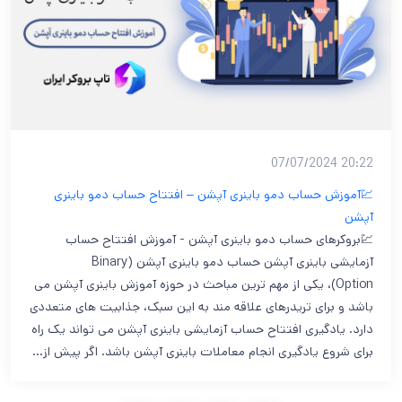
20:22 07/07/2024
💹آموزش حساب دمو باینری آپشن – افتتاح حساب دمو باینری
آپشن
💹بروکرهای حساب دمو باینری آپشن - آموزش افتتاح حساب
آزمایشی باینری آپشن حساب دمو باینری آپشن (Binary
Option)، یکی از مهم ترین مباحث در حوزه آموزش باینری آپشن می
باشد و برای تریدرهای علاقه مند به این سبک، جذابیت های متعددی
دارد. یادگیری افتتاح حساب آزمایشی باینری آپشن می تواند یک راه
برای شروع یادگیری انجام معاملات باینری آپشن باشد. اگر پیش از…