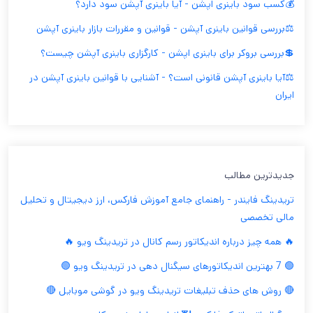
💰کسب سود باینری اپشن - آیا باینری آپشن سود دارد؟
⚖️بررسی قوانین باینری آپشن - قوانین و مقررات بازار باینری آپشن
💲بررسی بروکر برای باینری اپشن - کارگزاری باینری آپشن چیست؟
⚖️آیا باینری آپشن قانونی است؟ - آشنایی با قوانین باینری آپشن در
ایران
جدیدترین مطالب
تریدینگ فایندر - راهنمای جامع آموزش فارکس، ارز دیجیتال و تحلیل
مالی تخصصی
🔥 همه چیز درباره اندیکاتور رسم کانال در تریدینگ ویو 🔥
🟢 7 بهترین اندیکاتورهای سیگنال دهی در تریدینگ ویو 🟢
🔴 روش های حذف تبلیغات تریدینگ ویو در گوشی موبایل 🔴