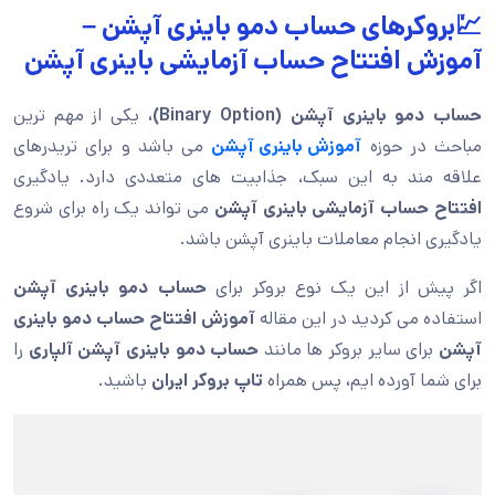
💹بروکرهای حساب دمو باینری آپشن –
آموزش افتتاح حساب آزمایشی باینری آپشن
حساب دمو باینری آپشن (Binary Option)،
یکی از مهم ترین
مباحث در حوزه
آموزش باینری آپشن
می باشد و برای تریدرهای
علاقه مند به این سبک، جذابیت های متعددی دارد. یادگیری
افتتاح حساب آزمایشی باینری آپشن
می تواند یک راه برای شروع
یادگیری انجام معاملات باینری آپشن باشد.
اگر پیش از این یک نوع بروکر برای
حساب دمو باینری آپشن
استفاده می کردید در این مقاله
آموزش افتتاح حساب دمو باینری
آپشن
برای سایر بروکر ها مانند
حساب دمو باینری آپشن آلپاری
را
برای شما آورده ایم
،
پس همراه
تاپ بروکر ایران
باشید.