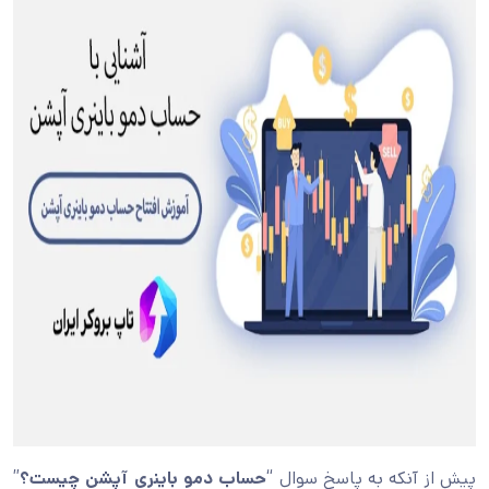
پیش از آنکه به پاسخ سوال “
حساب دمو باینری آپشن
چیست؟
”