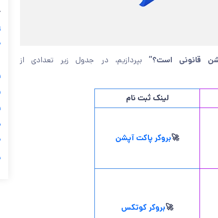
ب
ز
ی
بپردازیم، در جدول زیر تعدادی از
“آیا باینری آپشن
گ

لینک ثبت نام

ی
بروکر پاکت آپشن
🚀

ر
بروکر کوتکس
🚀