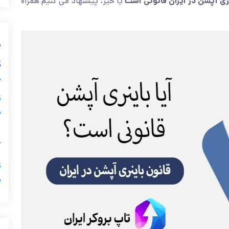
ری آپشن در ایران قانونی است
یا خیر، پیشنهاد می کنیم همراه
م
د
⚖
ب
آ
⚖
ب