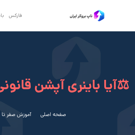
فارکس
با
⚖️آیا باینری آپشن قانون
صفحه اصلی
آموزش صفر تا 