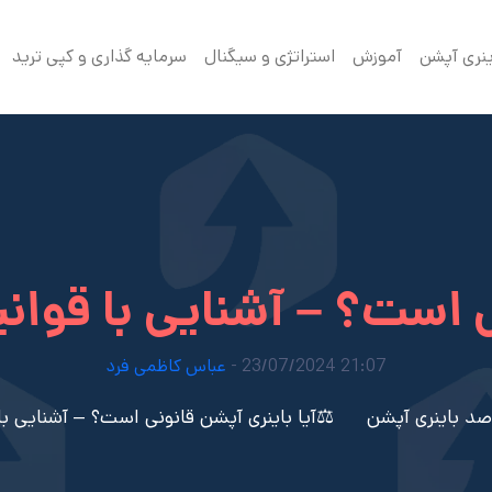
ینری آپشن
آموزش
استراتژی و سیگنال
سرمایه گذاری و کپی ترید
ی است؟ – آشنایی با قوانی
21:07 23/07/2024 -
عباس کاظمی فرد
صد باینری آپشن
⚖️آیا باینری آپشن قانونی است؟ – آشنایی با 