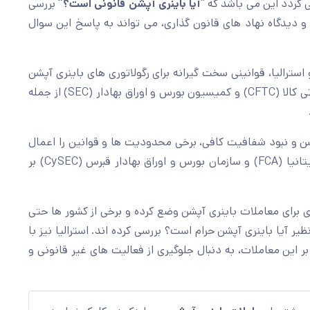
 گردد این می باشد که “
آیا باینری آپشن قانونی است؟”
بررسی
دیدگاه نهاد های قانون گذاری، می تواند به پاسخ این سوال
 استرالیا، قوانینی سخت گیرانه برای رگولاتوری های باینری آپشن
وضع کرده اند. در ایالات متحده، کمیسیون معاملات آتی کالا (CFTC) و کمیسیون بورس و اوراق بهادار (SEC) از جمله
آپشن و نبود شفافیت کافی، برخی محدودیت ها و قوانین را اعمال
کرده اند. در اروپا نهاد هایی مانند اداره رفتار مالی بریتانیا (FCA) و سازمان بورس و اوراق بهادار قبرس (CySEC) بر
برای معاملات باینری آپشن وضع کرده و برخی از کشور ها حتی
نظیر آیا باینری آپشن حرام است؟ بررسی کرده اند. استرالیا نیز با
رت کمیسیون اوراق بهادار و سرمایه گذاری (ASIC) بر این معاملات، به دنبال جلوگیری از فعالیت های غیر قانونی و