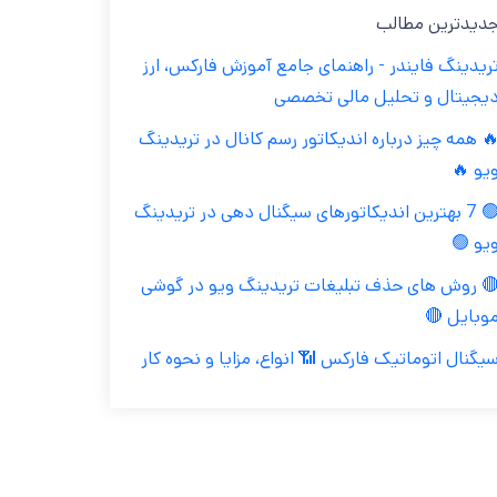
جدیدترین مطال
تریدینگ فایندر - راهنمای جامع آموزش فارکس، ار
دیجیتال و تحلیل مالی تخصص
🔥 همه چیز درباره اندیکاتور رسم کانال در تریدین
ویو 
🟢 7 بهترین اندیکاتورهای سیگنال دهی در تریدینگ
ویو 
🔴 روش های حذف تبلیغات تریدینگ ویو در گوش
موبایل 
سیگنال اتوماتیک فارکس 📶 انواع، مزایا و نحوه کا