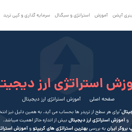
ینری آپشن
آموزش
استراتژی و سیگنال
سرمایه گذاری و کپی ترید
زش استراتژی ارز دیجیت
صفحه اصلی
آموزش استراتژی ارز دیجیتال
جیتال
“برای هر سطح از تریدر ها بحساب می آید. به همین دلیل نیز انتخ
و
آموزش استراتژی ارز دیجیتال
بیش از اندازه حائز اهمیت میباشد.
 بروکر ایران
به بررسی
بهترین استراتژی های کریپتو
و
آموزش استراتژ